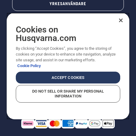
YRKESANVÄNDARE
Cookies on
Husqvarna.com
By clicking “Accept Cookies”, you agree to the storing of
cookies on your device to enhance site navigation, analyze
site usage, and assist in our marketing efforts.
Cookie Policy
© Husqvarna AB (publ). All rights reserved. Priserna
som visas är rekommenderade cirkapriser. Alla angivna
ACCEPT COOKIES
priser är rekommenderade försäljningspriser (inkl.
moms) om inte produkten är tillgänglig för direkt köp.
DO NOT SELL OR SHARE MY PERSONAL
Cookiepolicy
Användningsvillkor
Sekretessmeddelande
INFORMATION
Företagsinformation
Rapportera misstänkta överträdelser