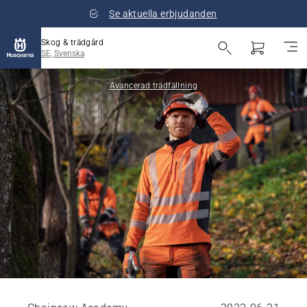
Se aktuella erbjudanden
Skog & trädgård
SE, Svenska
Avancerad trädfällning