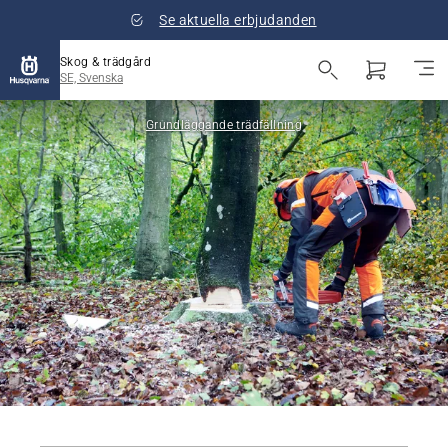
Se aktuella erbjudanden
Skog & trädgård
SE, Svenska
Grundläggande trädfällning