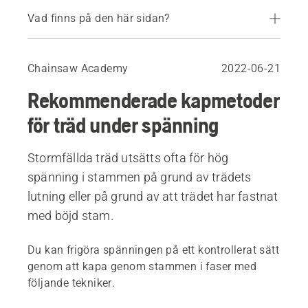
Vad finns på den här sidan?
For high tension: Opening on the pressure side
For moderate tension: Open counter cut
Chainsaw Academy
2022-06-21
Rekommenderade kapmetoder
för träd under spänning
Stormfällda träd utsätts ofta för hög
spänning i stammen på grund av trädets
lutning eller på grund av att trädet har fastnat
med böjd stam.
Du kan frigöra spänningen på ett kontrollerat sätt
genom att kapa genom stammen i faser med
följande tekniker.