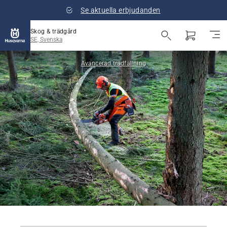
Se aktuella erbjudanden
Skog & trädgård
SE, Svenska
Avancerad trädfällning