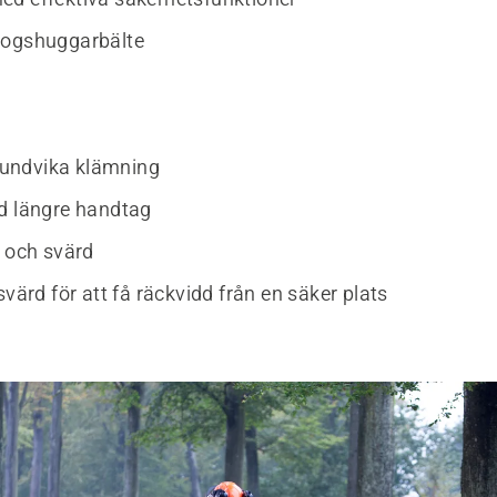
kogshuggarbälte
t undvika klämning
d längre handtag
r och svärd
svärd för att få räckvidd från en säker plats