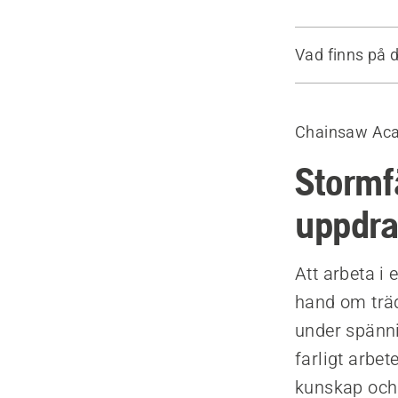
Vad finns på 
Utrustning n
Några viktig
Chainsaw Ac
Fäll i rätt o
Stormfä
uppdr
Att arbeta i 
hand om träd
under spänni
farligt arbe
kunskap och 