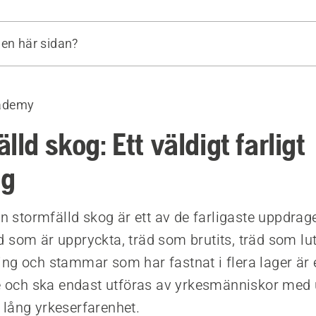
den här sidan?
är du arbetar i stormfälld skog
a råd
ademy
rdning
lld skog: Ett väldigt farligt
ag
en stormfälld skog är ett av de farligaste uppdrage
 som är uppryckta, träd som brutits, träd som l
ng och stammar som har fastnat i flera lager är 
te och ska endast utföras av yrkesmänniskor med
lång yrkeserfarenhet.