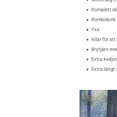
Komplett s
Kombidunk
Yxa
Kilar för at
Brytjärn me
Extra kedjo
Extra långt 