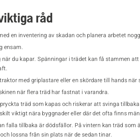
viktiga råd
d med en inventering av skadan och planera arbetet nogg
ig ensam.
ig när du kapar. Spänningar i trädet kan få stammen at
ft.
 traktor med griplastare eller en skördare till hands när 
inen när flera träd har fastnat i varandra.
uppryckta träd som kapas och riskerar att svinga tillbak
skilt viktigt nära byggnader eller där det ofta finns mä
 falla tillbaka är dödsfällor. På vintern kan träd som 
och lossna från sin plats när de sedan tinar.