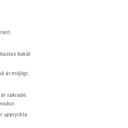
rant.
t kastas bakåt
så är möjligt.
a är säkrade.
nniskor.
är uppryckta