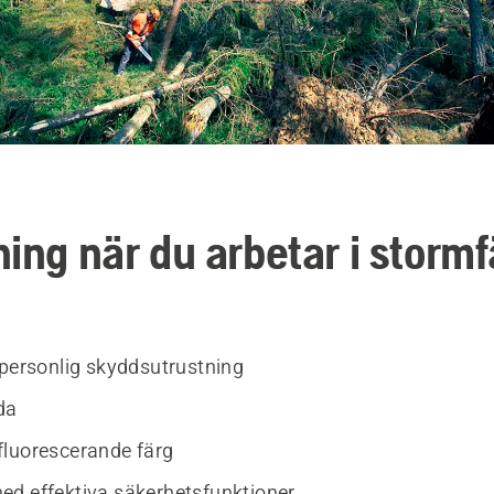
ing när du arbetar i stormf
 personlig skyddsutrustning
da
luorescerande färg
d effektiva säkerhetsfunktioner