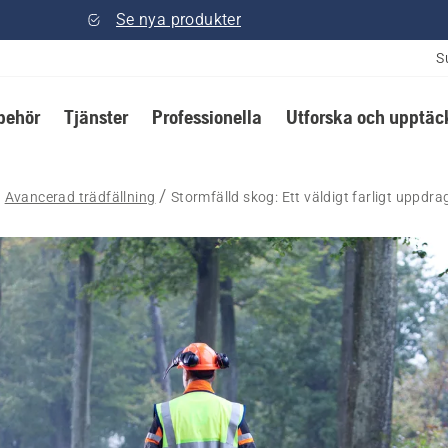
Se nya produkter
S
lbehör
Tjänster
Professionella
Utforska och upptäc
Avancerad trädfällning
Stormfälld skog: Ett väldigt farligt uppdra