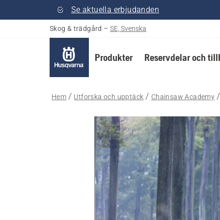
Se aktuella erbjudanden
Skog & trädgård
–
SE, Svenska
Produkter
Reservdelar och til
Hem
Utforska och upptäck
Chainsaw Academy