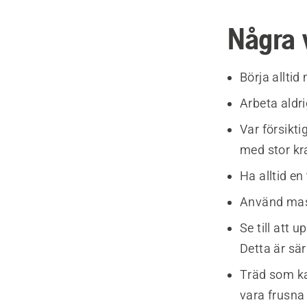
Några 
Börja allti
Arbeta aldr
Var försikt
med stor kra
Ha alltid en
Använd mask
Se till att 
Detta är sär
Träd som kan
vara frusna 