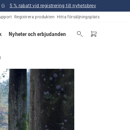
5 % rabatt vid registrering till nyhetsbrev
upport
Registrera produkten
Hitta försäljningsplats
k
Nyheter och erbjudanden
g