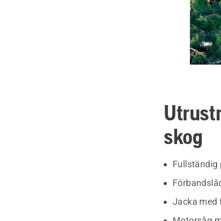
Utrustn
skog
Fullständig
Förbandslå
Jacka med f
Motorsåg me