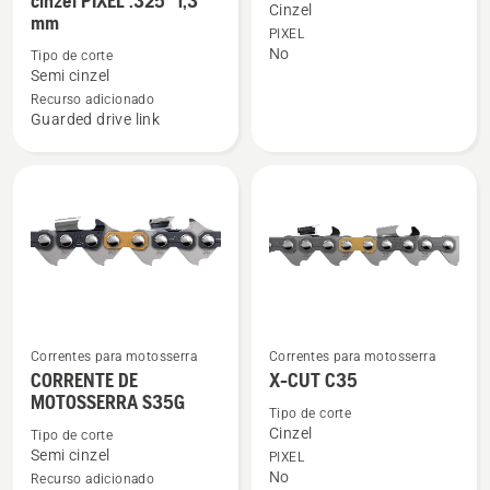
cinzel PIXEL .325" 1,3
detalhes
detalhes
Cinzel
mm
PIXEL
sobre
sobre
No
Tipo de corte
Corrente
X-
Semi cinzel
de
CUT
Recurso adicionado
motosserra
C33
Guarded drive link
X-
CUT
SP33G
Semi
cinzel
PIXEL
.325"
1,3
mm
Correntes para motosserra
Correntes para motosserra
Ver
Ver
CORRENTE DE
X-CUT C35
mais
mais
MOTOSSERRA S35G
detalhes
detalhes
Tipo de corte
Cinzel
Tipo de corte
sobre
sobre
Semi cinzel
PIXEL
CORRENTE
X-
No
Recurso adicionado