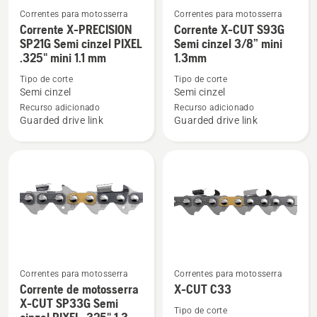
Correntes para motosserra
Correntes para motosserra
Ver
Ver
Corrente X-PRECISION
Corrente X-CUT S93G
mais
mais
SP21G Semi cinzel PIXEL
Semi cinzel 3/8” mini
.325" mini 1.1 mm
1.3mm
detalhes
detalhes
sobre
sobre
Tipo de corte
Tipo de corte
Corrente
Corrente
Semi cinzel
Semi cinzel
X-
X-
Recurso adicionado
Recurso adicionado
Guarded drive link
Guarded drive link
PRECISION
CUT
SP21G
S93G
Semi
Semi
cinzel
cinzel
PIXEL
3/8”
.325"
mini
mini
1.3mm
1.1
mm
Correntes para motosserra
Correntes para motosserra
Corrente de motosserra
X-CUT C33
Ver
Ver
X-CUT SP33G Semi
mais
mais
Tipo de corte