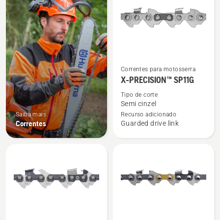
os
produtos
Ver
Correntes para motosserra
mais
X-PRECISION™ SP11G
detalhes
Tipo de corte
sobre
Semi cinzel
X-
Saiba mais
Recurso adicionado
Correntes
Guarded drive link
PRECISION™
SP11G