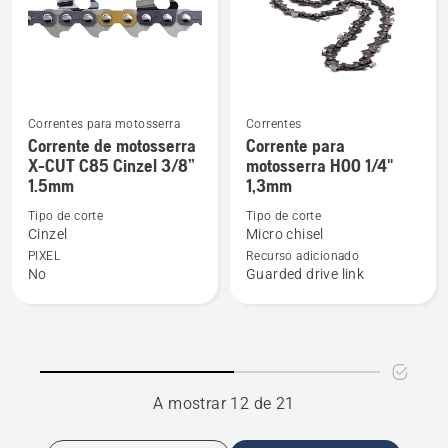
1.3
mm
Correntes para motosserra
Correntes
Ver
Ver
Corrente de motosserra
Corrente para
mais
mais
X-CUT C85 Cinzel 3/8”
motosserra H00 1/4"
1.5mm
1,3mm
detalhes
detalhes
sobre
sobre
Tipo de corte
Tipo de corte
Corrente
Corrente
Cinzel
Micro chisel
de
para
PIXEL
Recurso adicionado
No
Guarded drive link
motosserra
motosserra
X-
H00
CUT
1/4"
C85
1,3mm
Cinzel
3/8”
A mostrar 12 de 21
1.5mm