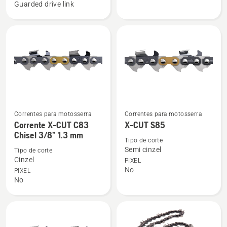
DE
CUT
Guarded drive link
MOTOSSERRA
C35
S35G
Correntes para motosserra
Correntes para motosserra
Ver
Ver
Corrente X-CUT C83
X-CUT S85
mais
mais
Chisel 3/8” 1.3 mm
detalhes
detalhes
Tipo de corte
Semi cinzel
Tipo de corte
sobre
sobre
Cinzel
PIXEL
Corrente
X-
No
PIXEL
X-
CUT
No
CUT
S85
C83
Chisel
3/8”