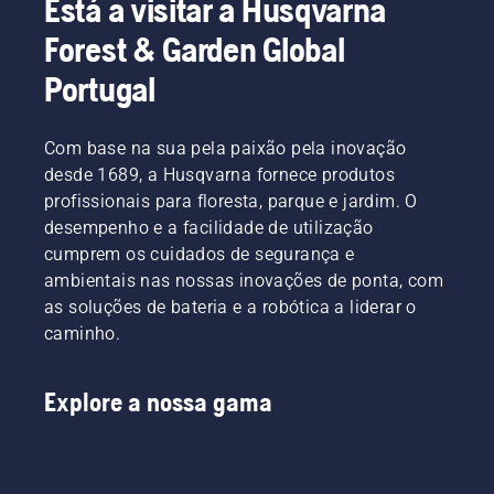
Está a visitar a Husqvarna
o que
corrente.
pode
Siga as
Forest & Garden Global
causar
instruções
sérias
deste
Portugal
lesões,
breve
até
vídeo
mesmo
para
Com base na sua pela paixão pela inovação
mortais.
saber
desde 1689, a Husqvarna fornece produtos
É
como
profissionais para floresta, parque e jardim. O
importante
verificar
desempenho e a facilidade de utilização
que
se o
ajuste o
cumprem os cuidados de segurança e
sistema
equipamento
de
ambientais nas nossas inovações de ponta, com
de corte
lubrificação
as soluções de bateria e a robótica a liderar o
após
da
caminho.
essa
corrente
modificação.
da
A tensão
motosserra
Explore a nossa gama
da
funciona
corrente
corretamente.
deverá
Primeiro,
ser
verifique