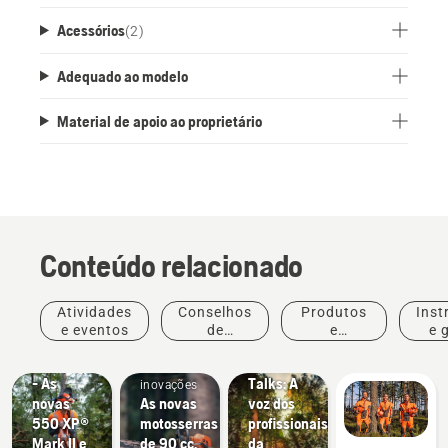
Acessórios
(
2
)
Adequado ao modelo
Material de apoio ao proprietário
Conteúdo relacionado
Histórias
Produtos
e
Atividades
Conselhos
Produtos
Inst
e
inspiração
e eventos
de
e
e 
Husqvarna
inovações
Produtos
compras
inovações
#NEWCHAINSAWGENERATION
Tree
e
- As
Talks: A
inovações
novas
As novas
voz dos
550 XP®
motosserras
profissionais
Mark II e
de 90 cc.
da