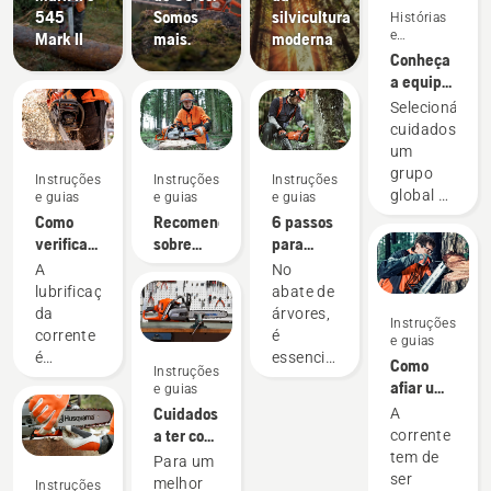
545
Somos
silvicultura
Histórias
e
Mark II
mais.
moderna
inspiração
Conheça
a equipa
H da
Selecionámos
Husqvarna
cuidadosame
– os
um
nossos
grupo
Instruções
Instruções
Instruções
utilizadores
global de
e guias
e guias
e guias
mais
embaixadore
Como
Recomendações
6 passos
exigentes
conceituados
verificar
sobre
para
e
se a
dispositivos
abater
A
No
altamente
lubrificação
de
uma
lubrificação
abate de
qualificados
da
afiação e
árvore
da
árvores,
Instruções
de entre
corrente
limas
com
corrente
é
e guias
os
funciona
sucesso
é
essencial
Como
melhores
Instruções
na
importante
executar
afiar uma
e guias
profissionais
motosserra
quando
as
corrente
Cuidados
A
do setor
se utiliza
técnicas
para
a ter com
corrente
das
uma
de
motosserra
o seu
tem de
florestas
Para um
motosserra
trabalho
equipamento
ser
e
melhor
Instruções
para
corretas.