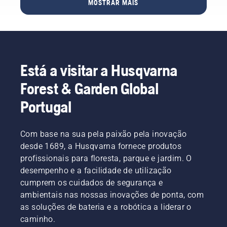
MOSTRAR MAIS
manter a
que
esticada
Isto
corrente
pode
pode
prolonga
em boas
tomar.
provocar
a vida
condições.
um salto
útil da
da
barra e
corrente,
da
Está a visitar a Husqvarna
o que
corrente.
pode
Siga as
Forest & Garden Global
causar
instruções
sérias
deste
Portugal
lesões,
breve
até
vídeo
mesmo
para
Com base na sua pela paixão pela inovação
mortais.
saber
desde 1689, a Husqvarna fornece produtos
É
como
profissionais para floresta, parque e jardim. O
importante
verificar
desempenho e a facilidade de utilização
que
se o
ajuste o
cumprem os cuidados de segurança e
sistema
equipamento
de
ambientais nas nossas inovações de ponta, com
de corte
lubrificação
as soluções de bateria e a robótica a liderar o
após
da
caminho.
essa
corrente