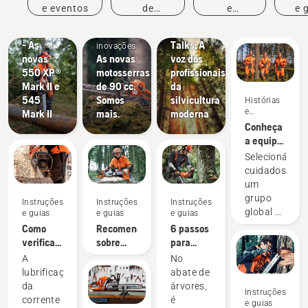
e
inspiração
e eventos
de
e
e 
Husqvarna
inovações
Produtos
compras
inovações
#NEWCHAINSAWGENERATION
Tree
e
- As
Talks: A
inovações
novas
As novas
voz dos
550 XP®
motosserras
profissionais
Mark II e
de 90 cc.
da
545
Somos
silvicultura
Histórias
e
Mark II
mais.
moderna
inspiração
Conheça
a equipa
H da
Selecionámos
Husqvarna
cuidadosame
– os
um
nossos
grupo
Instruções
Instruções
Instruções
utilizadores
global de
e guias
e guias
e guias
mais
embaixadore
Como
Recomendações
6 passos
exigentes
conceituados
verificar
sobre
para
e
se a
dispositivos
abater
A
No
altamente
lubrificação
de
uma
lubrificação
abate de
qualificados
da
afiação e
árvore
da
árvores,
Instruções
de entre
corrente
limas
com
corrente
é
e guias
os