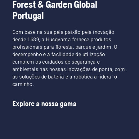
Forest & Garden Global
linha de
nossos
corte de
utilizadores
Portugal
nylon
mais
não é
exigentes.
capaz de
Com base na sua pela paixão pela inovação
o fazer.
desde 1689, a Husqvarna fornece produtos
Uma
lâmina
profissionais para floresta, parque e jardim. O
para
desempenho e a facilidade de utilização
relva
cumprem os cuidados de segurança e
corta
ambientais nas nossas inovações de ponta, com
facilmente
as soluções de bateria e a robótica a liderar o
relva
densa de
caminho.
forma a
obter um
corte
Explore a nossa gama
mais
rápido e
eficiente.
Veja este
breve
vídeo