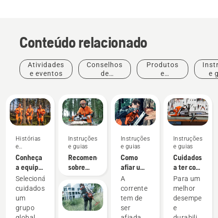
Conteúdo relacionado
Atividades
Conselhos
Produtos
Inst
e eventos
de
e
e 
compras
inovações
Histórias
Instruções
Instruções
Instruções
e
e guias
e guias
e guias
inspiração
Conheça
Recomendações
Como
Cuidados
a equipa
sobre
afiar uma
a ter com
Paisagismo
H da
Ferramentas
dispositivos
corrente
o seu
Selecionámos
A
Para um
Husqvarna
de
de
para
equipamento
cuidadosamente
corrente
melhor
– os
paisagismo,
afiação e
motosserra
de corte
um
tem de
desempenho
nossos
equipamentos
limas
grupo
ser
e
utilizadores
de
global de
afiada e
durabilidade