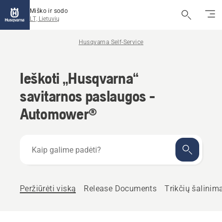
Miško ir sodo
LT, Lietuvių
Husqvarna Self-Service
Ieškoti „Husqvarna“
savitarnos paslaugos -
Automower®
Kaip
galime
padėti?
Peržiūrėti viską
Release Documents
Trikčių šalinim