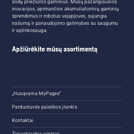
sodų priežiūros gaminius. Mūsų pažangiausios
inovacijos, apimančios akumuliatorinių gaminių
sprendimus ir robotus vejapjoves, sujungia
našumą ir panaudojimo galimybes su saugumu
ir aplinkosauga.
Apžiūrėkite mūsų asortimentą
„Husqvarna MyPages“
Parduotuvės paieškos įrankis
Kontaktai
Žiniasklaidos centras