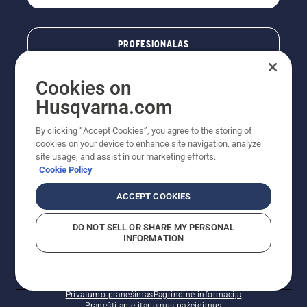
PROFESIONALAS
Cookies on
Husqvarna.com
By clicking “Accept Cookies”, you agree to the storing of
cookies on your device to enhance site navigation, analyze
site usage, and assist in our marketing efforts.
Cookie Policy
© „Husqvarna AB“ (leid). Visos teisės priklauso autoriui.
ACCEPT COOKIES
Nurodoma rekomenduojama mažmeninė kaina (RMK),
įskaitant PVM. RMK yra kaina, už kurią gamintojas
DO NOT SELL OR SHARE MY PERSONAL
rekomenduoja pardavėjui parduoti prekę. UAB
INFORMATION
"Husqvarna Lietuva" prekių vartotojams neparduoda,
todėl faktines kainas nustato pardavėjai prekybos
vietose.
Slapukų politika – ES/EEE
Naudojimo sąlygos
Privatumo pranešimas
Pagrindinė informacija
Pranešti apie įtariamus pažeidimus