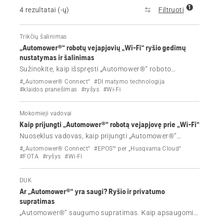
1
4 rezultatai (-ų)
Filtruoti
Trikčių šalinimas
„Automower®“ robotų vejapjovių „Wi-Fi“ ryšio gedimų
nustatymas ir šalinimas
Sužinokite, kaip išspręsti „Automower®“ roboto
vejapjovės „Wi-Fi“ ryšio problemas. Paprasti veiksmai,
#„Automower® Connect“
#DI matymo technologija
kaip atkurti ryšį ir išlaikyti vejapjovę prisijungusią prie
#klaidos pranešimas
#ryšys
#Wi-Fi
interneto.
Mokomieji vadovai
Kaip prijungti „Automower®“ robotą vejapjovę prie „Wi-Fi“
Nuoseklus vadovas, kaip prijungti „Automower®“
robotą vejapjovę prie „Wi-Fi“. Apima reikalavimus,
#„Automower® Connect“
#EPOS™ per „Husqvarna Cloud“
sąrankos instrukcijas ir patarimus, kad signalas būtų
#FOTA
#ryšys
#Wi-Fi
stiprus.
DUK
Ar „Automower®“ yra saugi? Ryšio ir privatumo
supratimas
„Automower®“ saugumo supratimas. Kaip apsaugomi