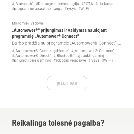
belaidžiai ryšiai, kokie duomenys yra bendrinami, ir
#„Bluetooth“
#DI matymo technologija
#FOTA
#pin kodas
geriausia praktika, kaip apsaugoti robotus vejapjoves
#programinė aparatinė įranga
#ryšys
#Wi-Fi
nuo įsilaužimo.
Mokomieji vadovai
„Automower®“ prijungimas ir valdymas naudojant
programėlę „Automower® Connect“
Darbo pradžia su programėle „Automower® Connect“.
Sužinokite, kaip atsisiųsti, prijungti ir nuotoliniu būdu
#„Automower® Connect@Home“
#„Automower® Connect“
valdyti robotą vejapjovę „Bluetooth“, „Wi-Fi“ arba
#„Automower® Direct“
#„Bluetooth“
#įtraukti gaminį
#prijungti prie gaminio
#robotas vejapjovė
#ryšys
#Wi-Fi
mobiliuoju ryšiu.
ĮKELTI DAR
Reikalinga tolesnė pagalba?