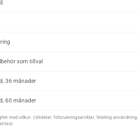
ll
ring
lbehör som tillval
ad, 36 månader
ad, 60 månader
ghet med villkor. (slitdelar, förbrukningsartiklar, felaktig användning
antas)