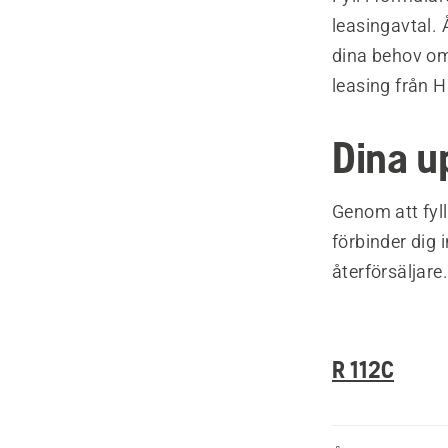
leasingavtal. 
dina behov om
leasing från 
Dina u
Genom att fyll
förbinder dig 
återförsäljare.
R 112C