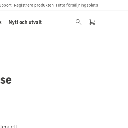
upport
Registrera produkten
Hitta försäljningsplats
k
Nytt och utvalt
ase
tera ett