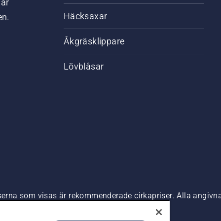
där
Häcksaxar
en.
Åkgräsklippare
Lövblåsar
riserna som visas är rekommenderade cirkapriser. Alla angiv
n är tillgänglig för direkt köp.
nde
Företagsinformation