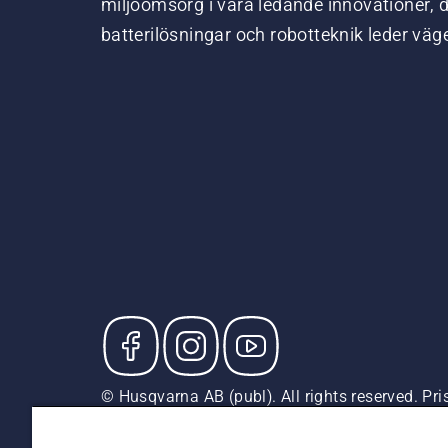
miljöomsorg i våra ledande innovationer, 
batterilösningar och robotteknik leder väg
© Husqvarna AB (publ). All rights reserved. P
försäljningspriser (inkl. moms) om inte produkte
Cookiepolicy
Användningsvillkor
Sekretessmeddela