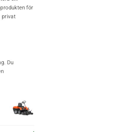
 produkten för
 privat
ng. Du
en