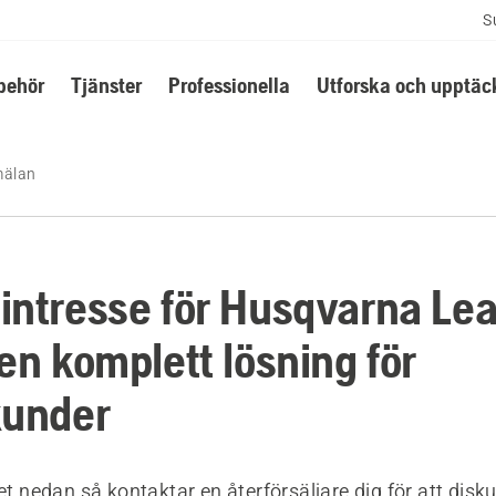
S
lbehör
Tjänster
Professionella
Utforska och upptäc
mälan
intresse för Husqvarna Le
en komplett lösning för
kunder
ret nedan så kontaktar en återförsäljare dig för att disku