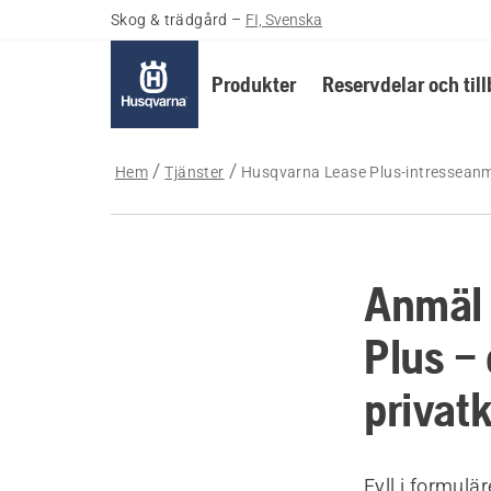
Skog & trädgård
–
FI, Svenska
Produkter
Reservdelar och til
Hem
Tjänster
Husqvarna Lease Plus-intressean
Anmäl 
Plus – 
privat
Fyll i formulä