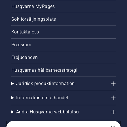
fortsatt
under
Husqvarna MyPages
hälsosam
hela
och
säsongen
frodig
för en
Sök försäljningsplats
gräsmatta.
fortsatt
hälsosam
Kontakta oss
och
frodig
Pressrum
gräsmatta.
Erbjudanden
Husqvarnas hållbarhetsstrategi
Juridisk produktinformation
Information om e-handel
Andra Husqvarna-webbplatser