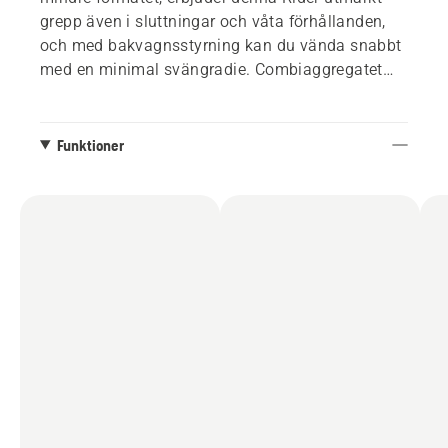
grepp även i sluttningar och våta förhållanden,
och med bakvagnsstyrning kan du vända snabbt
med en minimal svängradie. Combiaggregatet
ger dig flexibiliteten att välja mellan BioClip®
(mulching), där gräset klipps till små bitar som
snabbt förmultnar och återgår till gräsmattan
Funktioner
som gödning, eller bakutkast för att effektivt
hantera områden med högre gräs. Utrustad med
pedalmanövrerad hydrostatisk transmission så
att kan du hålla båda händerna på ratten och
njuta av optimal körkontroll.