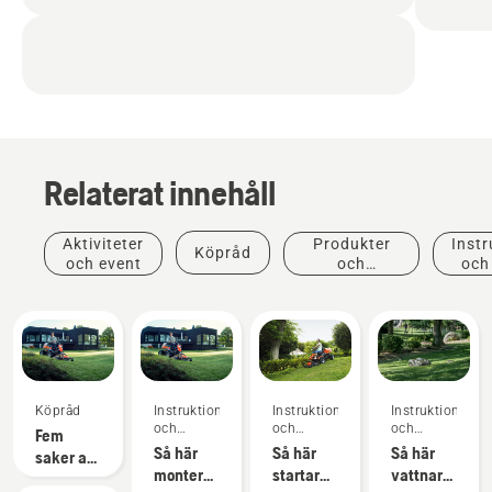
Relaterat innehåll
Aktiviteter
Produkter
Instr
Köpråd
och event
och
och
innovationer
Köpråd
Instruktioner
Instruktioner
Instruktioner
och
och
och
Fem
guider
guider
guider
Så här
Så här
Så här
saker att
monterar
startar
vattnar
tänka på