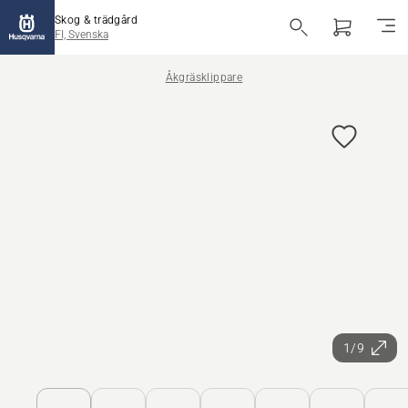
Skog & trädgård
FI, Svenska
Åkgräsklippare
1/9