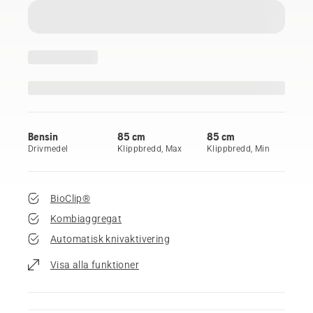
Bensin
85 cm
85 cm
Drivmedel
Klippbredd, Max
Klippbredd, Min
BioClip®
Kombiaggregat
Automatisk knivaktivering
Visa alla funktioner