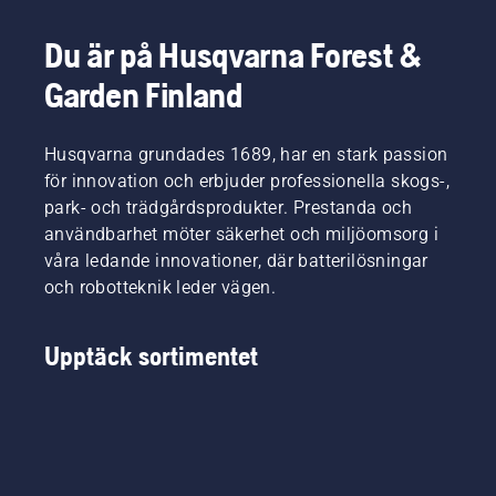
bästa
som
följer en
orsaka
möjliga
hjälper
steg-för-
allvarliga
Du är på Husqvarna Forest &
form när
din
steg-
skador.
gräset
gräsmatta
guide för
Garden Finland
börjar
att
att
växa
frodas
reparera
igen. För
och må
en
Husqvarna grundades 1689, har en stark passion
att du
bra
gräsmatta
för innovation och erbjuder professionella skogs-,
ska få
under de
där
park- och trädgårdsprodukter. Prestanda och
den
varmare
gräset
rätta
användbarhet möter säkerhet och miljöomsorg i
dagarna.
växer
känslan
För att
fläckvis.
våra ledande innovationer, där batterilösningar
ska du
du ska
och robotteknik leder vägen.
först ta
få den
en titt på
rätta
våra
känslan
Upptäck sortimentet
viktigaste
ska du
tips
först ta
under
en titt på
hela
våra
säsongen
viktigaste
för en
tips