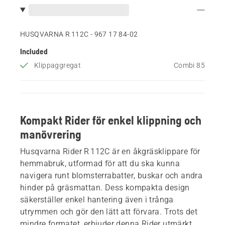
HUSQVARNA R 112C - 967 17 84‑02
Included
Klippaggregat
Combi 85
Kompakt Rider för enkel klippning och
manövrering
Husqvarna Rider R 112C är en åkgräsklippare för
hemmabruk, utformad för att du ska kunna
navigera runt blomsterrabatter, buskar och andra
hinder på gräsmattan. Dess kompakta design
säkerställer enkel hantering även i trånga
utrymmen och gör den lätt att förvara. Trots det
mindre formatet, erbjuder denna Rider utmärkt