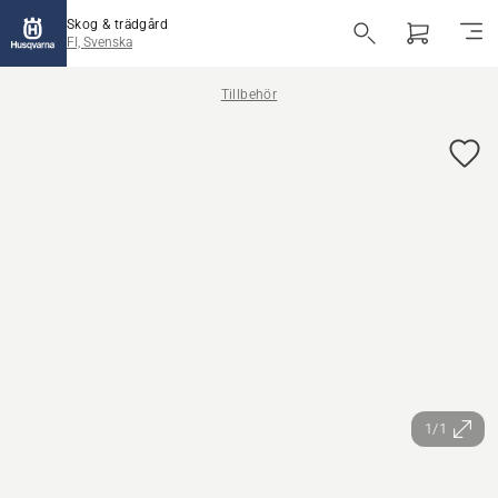
Skog & trädgård
FI, Svenska
Tillbehör
1/1