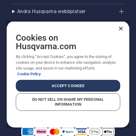
Andra Husqvarna-webbplatser
Cookies on
Husqvarna.com
By clicking “Accept Cookies”, you agree to the storing of
cookies on your device to enhance site navigation, analyze
site usage, and assist in our marketing efforts.
Cookie Policy
© Husqvarna AB (publ). All rights reserved. Priserna
som visas är rekommenderade cirkapriser. Alla angivna
ACCEPT COOKIES
priser är rekommenderade försäljningspriser (inkl.
moms) om inte produkten är tillgänglig för direkt köp.
DO NOT SELL OR SHARE MY PERSONAL
Cookiepolicy
Användningsvillkor
Sekretessmeddelande
INFORMATION
Företagsinformation