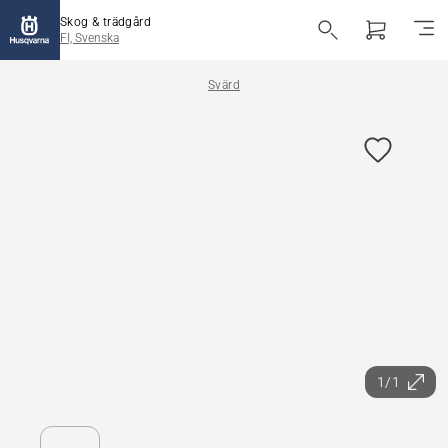
Skog & trädgård
FI, Svenska
Svärd
1/1