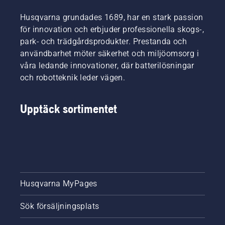
sin
på själva
kontrollerar
utrustning.
Husqvarna grundades 1689, har en stark passion
jobbet.
att
motorsågens
för innovation och erbjuder professionella skogs-,
kedjesmörjni
park- och trädgårdsprodukter. Prestanda och
fungerar
användbarhet möter säkerhet och miljöomsorg i
som det
våra ledande innovationer, där batterilösningar
ska.
och robotteknik leder vägen.
Börja
med att
kontrollera
Upptäck sortimentet
oljenivån.
Starta
motorsågen
och se
till att
kedjebromsen
är av.
Varva
Husqvarna MyPages
motorsågens
motor
Sök försäljningsplats
några
centimeter