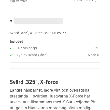
Typ av svärd
Svärd .325", X-Force - 582 08 69‑56
Included
Svärdslängd
13 "
Typ av svärd (lång)
Noshjul
Svärd .325", X-Force
Längre hållbarhet, lägre vikt och överlägsna
prestanda – svärden Husqvarna X-Force har
utvecklats tillsammans med X-Cut-kedjorna för
att ge din Husqvarna motorsåg bästa möjliga