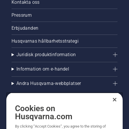
från
Kontakta oss
trädstammen
Olja på
Pressrum
stammen
indikerar
Erbjudanden
att
smörjsysteme
Husqvarnas hållbarhetsstrategi
fungerar.
Juridisk produktinformation
Information om e-handel
Andra Husqvarna-webbplatser
Cookies on
Husqvarna.com
By clicking “Accept Cookies”, you agree to the storing of