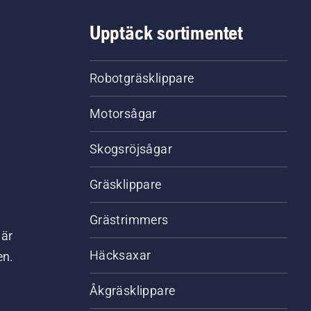
Upptäck sortimentet
Robotgräsklippare
Motorsågar
Skogsröjsågar
Gräsklippare
Grästrimmers
där
Häcksaxar
en.
Åkgräsklippare