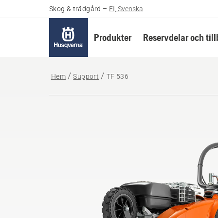
Skog & trädgård
–
FI, Svenska
Produkter
Reservdelar och til
Hem
Support
TF 536