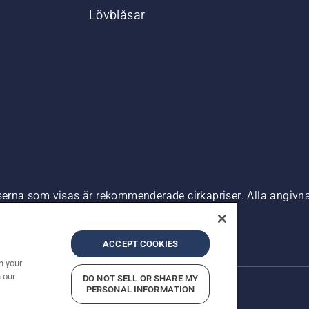
Lövblåsar
riserna som visas är rekommenderade cirkapriser. Alla angiv
n är tillgänglig för direkt köp.
nde
Företagsinformation
ACCEPT COOKIES
n your
 our
DO NOT SELL OR SHARE MY
PERSONAL INFORMATION