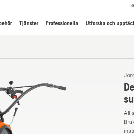
S
lbehör
Tjänster
Professionella
Utforska och upptäc
Jor
De
su
All 
Bruk
ins