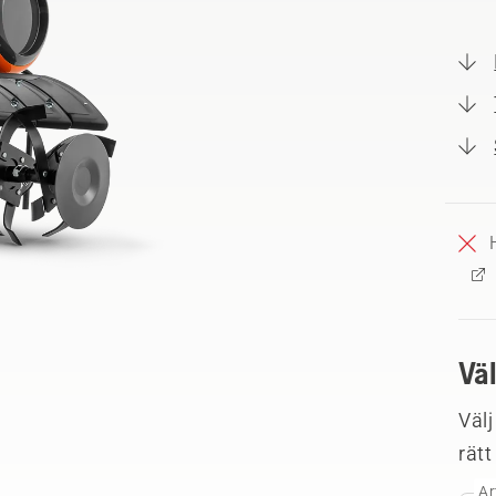
Vä
Välj
rätt
Ar