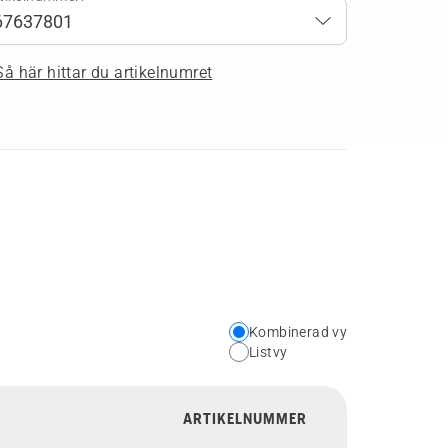
Så här hittar du artikelnumret
Kombinerad vy
Choose
Listvy
your
preferred
ARTIKELNUMMER
view