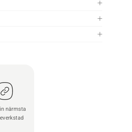
din närmsta
ceverkstad