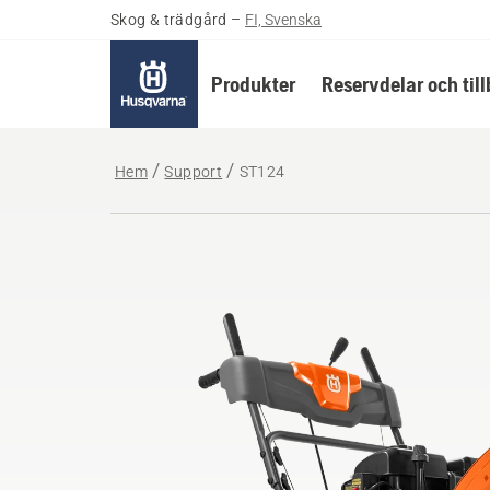
Skog & trädgård
–
FI, Svenska
Produkter
Reservdelar och til
Hem
Support
ST124