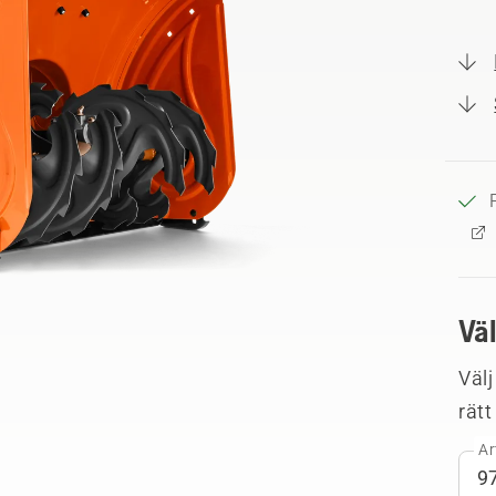
Vä
Välj
rätt
Ar