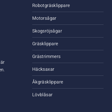
Robotgräsklippare
Motorsågar
Skogsröjsågar
Gräsklippare
Grästrimmers
där
Häcksaxar
en.
Åkgräsklippare
Lövblåsar