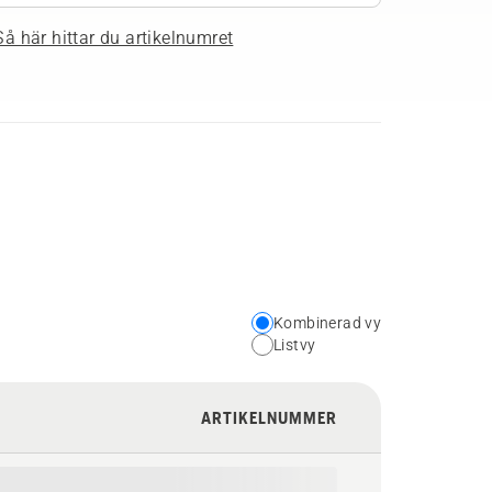
Så här hittar du artikelnumret
Kombinerad vy
Choose
Listvy
your
preferred
ARTIKELNUMMER
view
type