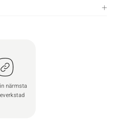
din närmsta
ceverkstad