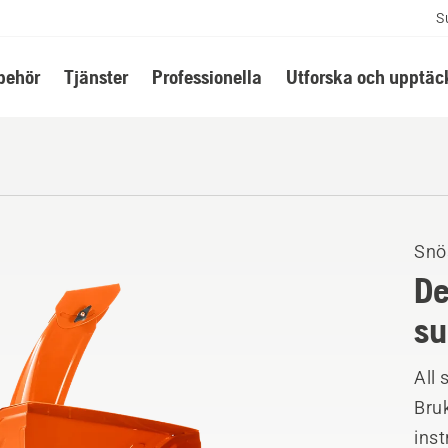
S
lbehör
Tjänster
Professionella
Utforska och upptäc
Snö
De
su
All 
Bruk
ins