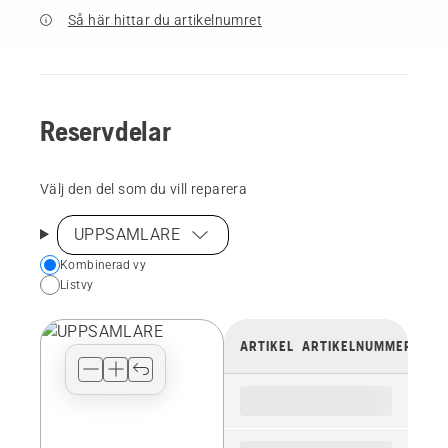
Så här hittar du artikelnumret
Reservdelar
Välj den del som du vill reparera
UPPSAMLARE
Choose
Kombinerad vy
Listvy
your
preferred
view
ARTIKEL
ARTIKELNUMMER
type
for
the
spare