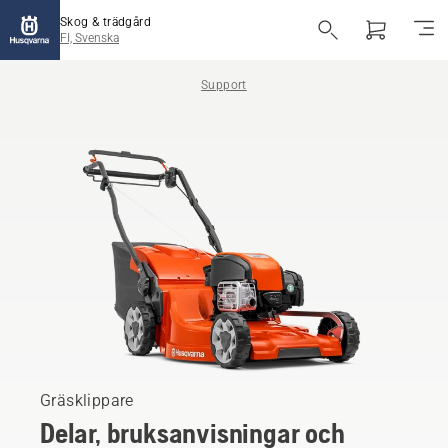
Skog & trädgård
FI, Svenska
Support
Gräsklippare
Delar, bruksanvisningar och