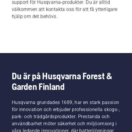
support för Husqvarna-produkter. Du är alltid
välkommen att kontakta oss för att få ytterligare
hjälp om det behövs.
Du är på Husqvarna Forest &
Garden Finland
Husqvarna grundades 1689, har en stark passion
för innovation och erbjuder professionella skogs-,
park- och trädgårdsprodukter. Prestanda och
användbarhet möter säkerhet och miljöomsorg i
våra ledande innovationer, där batterilösningar