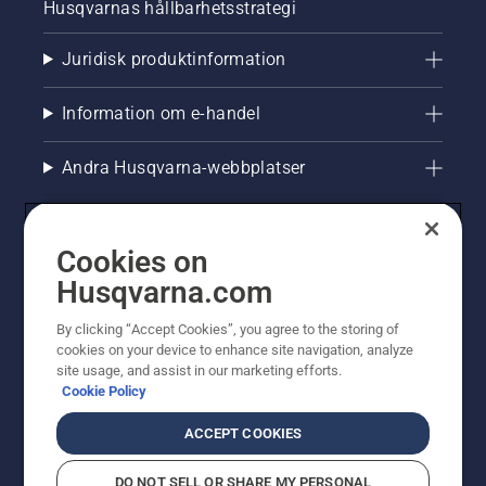
Husqvarnas hållbarhetsstrategi
Juridisk produktinformation
Information om e-handel
Andra Husqvarna-webbplatser
Cookies on
Husqvarna.com
By clicking “Accept Cookies”, you agree to the storing of
cookies on your device to enhance site navigation, analyze
site usage, and assist in our marketing efforts.
Cookie Policy
© Husqvarna AB (publ). All rights reserved. Priserna
som visas är rekommenderade cirkapriser. Alla angivna
ACCEPT COOKIES
priser är rekommenderade försäljningspriser (inkl.
moms) om inte produkten är tillgänglig för direkt köp.
DO NOT SELL OR SHARE MY PERSONAL
Cookiepolicy
Användningsvillkor
Sekretessmeddelande