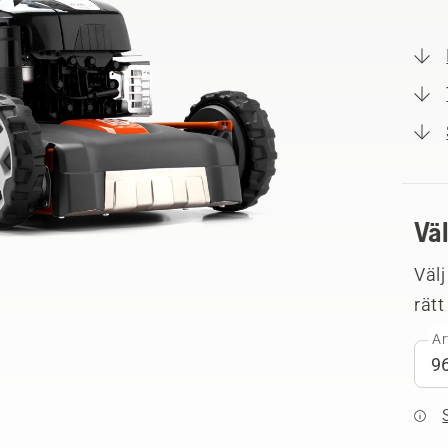
Vä
Välj
rätt
Ar