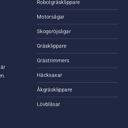
Robotgräsklippare
Motorsågar
Skogsröjsågar
Gräsklippare
Grästrimmers
där
Häcksaxar
en.
Åkgräsklippare
Lövblåsar