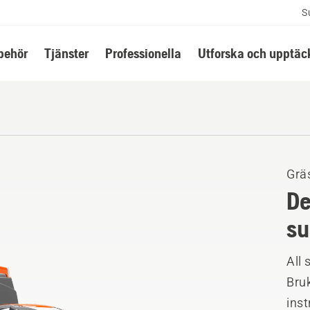
S
lbehör
Tjänster
Professionella
Utforska och upptäc
Grä
De
su
All 
Bruk
ins