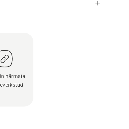
din närmsta
ceverkstad