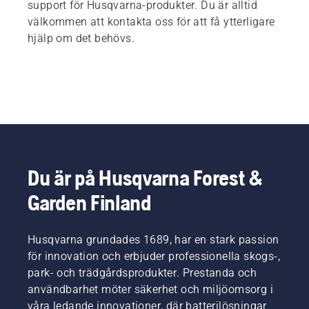
support för Husqvarna-produkter. Du är alltid
välkommen att kontakta oss för att få ytterligare
hjälp om det behövs.
Du är på Husqvarna Forest &
Garden Finland
Husqvarna grundades 1689, har en stark passion
för innovation och erbjuder professionella skogs-,
park- och trädgårdsprodukter. Prestanda och
användbarhet möter säkerhet och miljöomsorg i
våra ledande innovationer, där batterilösningar