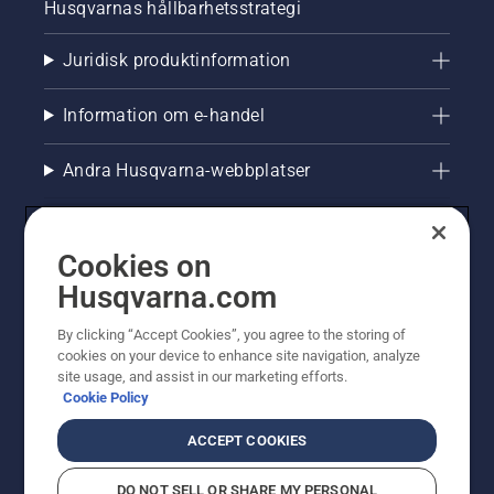
Husqvarnas hållbarhetsstrategi
Juridisk produktinformation
Information om e-handel
Andra Husqvarna-webbplatser
Cookies on
Husqvarna.com
By clicking “Accept Cookies”, you agree to the storing of
cookies on your device to enhance site navigation, analyze
site usage, and assist in our marketing efforts.
Cookie Policy
© Husqvarna AB (publ). All rights reserved. Priserna
som visas är rekommenderade cirkapriser. Alla angivna
ACCEPT COOKIES
priser är rekommenderade försäljningspriser (inkl.
moms) om inte produkten är tillgänglig för direkt köp.
DO NOT SELL OR SHARE MY PERSONAL
Cookiepolicy
Användningsvillkor
Sekretessmeddelande