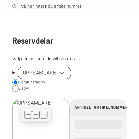
Så här hittar du artikelnumret
Reservdelar
Välj den del som du vill reparera
UPPSAMLARE
Choose
Kombinerad vy
Listvy
your
preferred
view
ARTIKEL
ARTIKELNUMMER
type
for
the
spare