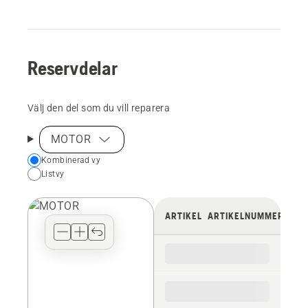
Reservdelar
Välj den del som du vill reparera
MOTOR
Choose
Kombinerad vy
Listvy
your
preferred
view
ARTIKEL
ARTIKELNUMMER
type
for
the
spare
parts