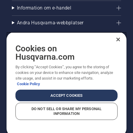
Information om e-handel
Andra Husqvarna-webbplatser
Cookies on
Husqvarna.com
By clicking “Accept Cookies”, you agree to the storing of
cookies on your device to enhance site navigation, analyze
site usage, and assist in our marketing efforts.
Cookie Policy
© Husqvarna AB (publ). All rights reserved. Priserna
som visas är rekommenderade cirkapriser. Alla angivna
ACCEPT COOKIES
priser är rekommenderade försäljningspriser (inkl.
moms) om inte produkten är tillgänglig för direkt köp.
DO NOT SELL OR SHARE MY PERSONAL
Cookiepolicy
Användningsvillkor
Sekretessmeddelande
INFORMATION
Företagsinformation