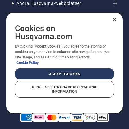
Andra Husqvarna-webbplatser
Cookies on
Husqvarna.com
By clicking “Accept Cookies”, you agree to the storing of
cookies on your device to enhance site navigation, analyze
site usage, and assist in our marketing efforts.
Cookie Policy
© Husqvarna AB (publ). All rights reserved. Priserna
som visas är rekommenderade cirkapriser. Alla angivna
ACCEPT COOKIES
priser är rekommenderade försäljningspriser (inkl.
moms) om inte produkten är tillgänglig för direkt köp.
DO NOT SELL OR SHARE MY PERSONAL
Cookiepolicy
Användningsvillkor
Sekretessmeddelande
INFORMATION
Företagsinformation