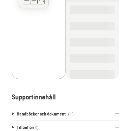
for
the
spare
parts
Supportinnehåll
Handböcker och dokument
(1)
Tillbehör
(
3
)