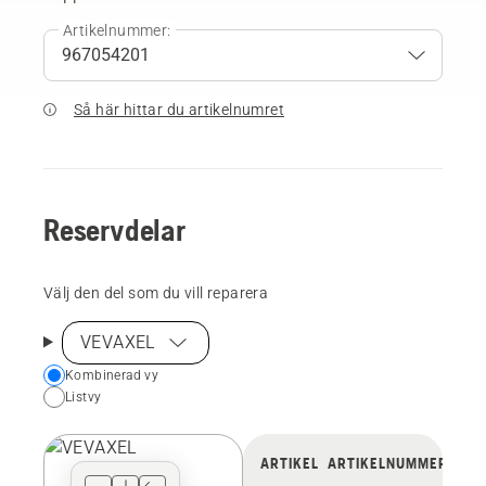
Artikelnummer:
Så här hittar du artikelnumret
Reservdelar
Välj den del som du vill reparera
VEVAXEL
Choose
Kombinerad vy
Listvy
your
preferred
view
ARTIKEL
ARTIKELNUMMER
type