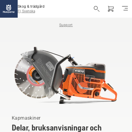
Skog & trädgård
FI, Svenska
Support
Kapmaskiner
Delar, bruksanvisningar och