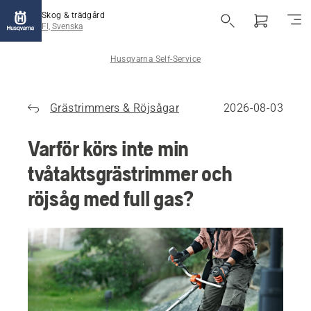
Skog & trädgård
FI, Svenska
Husqvarna Self-Service
Grästrimmers & Röjsågar
2026-08-03
Varför körs inte min
tvåtaktsgrästrimmer och
röjsåg med full gas?