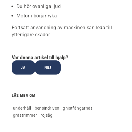
Du hör ovanliga ljud
Motorn börjar ryka
Fortsatt användning av maskinen kan leda till
ytterligare skador.
Var denna artikel till hjälp?
JA
NEJ
LÄS MER OM
underhåll
bensindriven
gnistfångarnät
grästrimmer
röjsåg