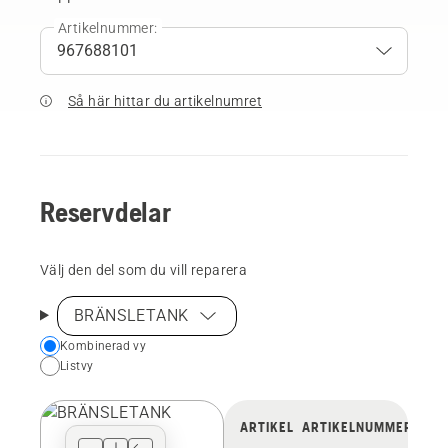
Artikelnummer:
Så här hittar du artikelnumret
Reservdelar
Välj den del som du vill reparera
BRÄNSLETANK
Choose
Kombinerad vy
Listvy
your
preferred
view
ARTIKEL
ARTIKELNUMMER
type