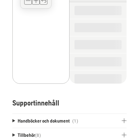
for
the
spare
parts
Supportinnehåll
Handböcker och dokument
(1)
Tillbehör
(
8
)