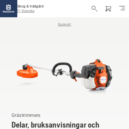
Skog & trädgård
FI, Svenska
Support
Grästrimmers
Delar, bruksanvisningar och