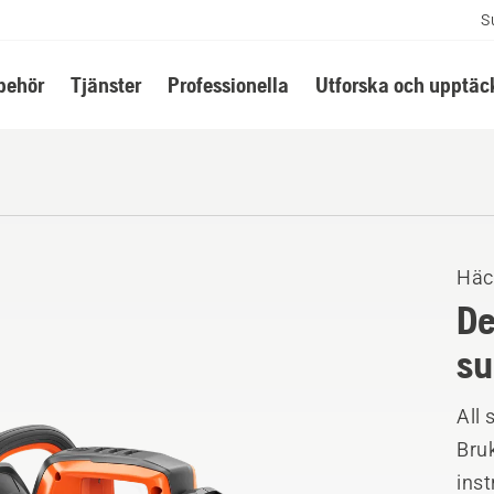
S
lbehör
Tjänster
Professionella
Utforska och upptäc
Häc
De
su
All
Bruk
ins