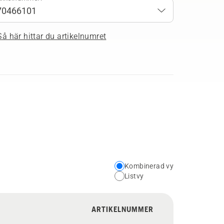
Så här hittar du artikelnumret
Kombinerad vy
Choose
Listvy
your
preferred
ARTIKELNUMMER
view