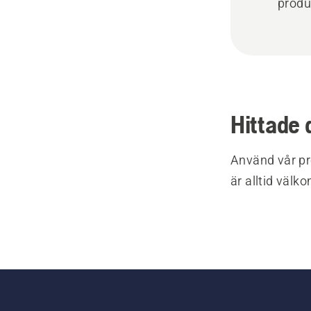
produ
Hittade 
Använd vår pr
är alltid välk