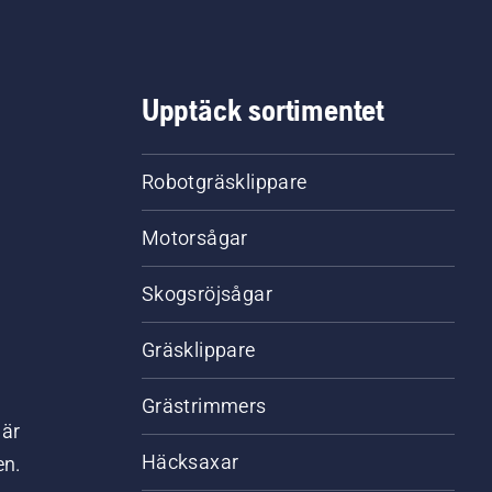
Upptäck sortimentet
Robotgräsklippare
Motorsågar
Skogsröjsågar
Gräsklippare
Grästrimmers
där
Häcksaxar
en.