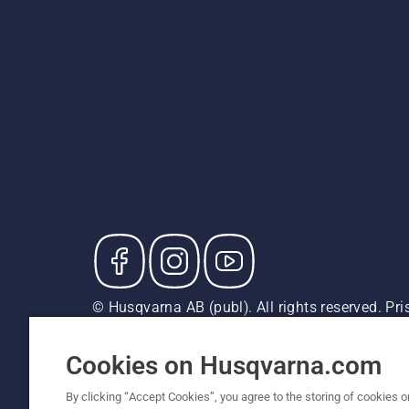
© Husqvarna AB (publ). All rights reserved. P
försäljningspriser (inkl. moms) om inte produkte
Cookiepolicy
Användningsvillkor
Sekretessmeddela
Cookies on Husqvarna.com
By clicking “Accept Cookies”, you agree to the storing of cookies o