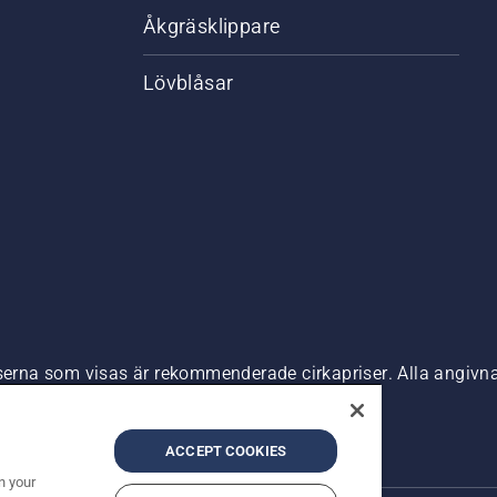
Åkgräsklippare
Lövblåsar
riserna som visas är rekommenderade cirkapriser. Alla angiv
n är tillgänglig för direkt köp.
nde
Företagsinformation
ACCEPT COOKIES
n your