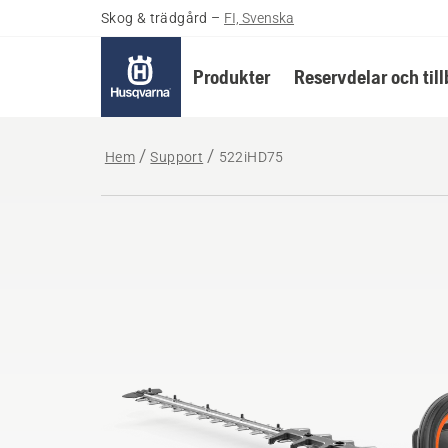
Skog & trädgård
–
FI, Svenska
Produkter
Reservdelar och til
Hem
Support
522iHD75