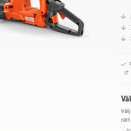
Vä
Välj
rätt
Ar