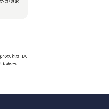
ceverkstad
-produkter. Du
et behövs.