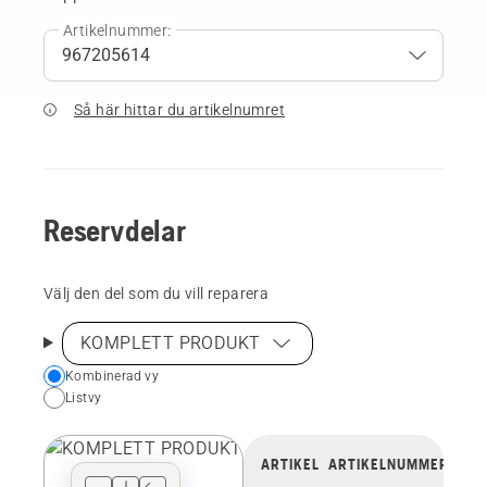
Artikelnummer:
Så här hittar du artikelnumret
Reservdelar
Välj den del som du vill reparera
KOMPLETT PRODUKT
Choose
Kombinerad vy
Listvy
your
preferred
view
ARTIKEL
ARTIKELNUMMER
type