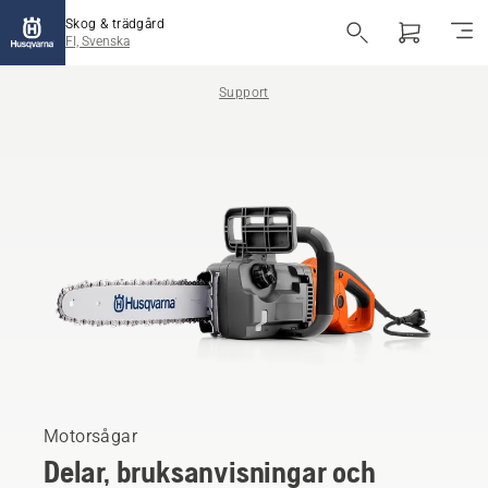
Skog & trädgård
FI, Svenska
Support
Motorsågar
Delar, bruksanvisningar och