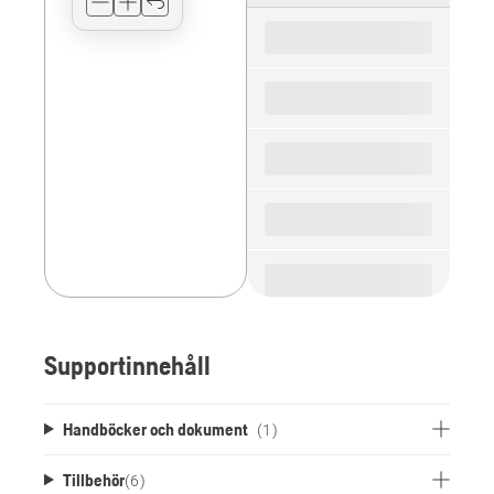
for
the
spare
parts
Supportinnehåll
Handböcker och dokument
(1)
Tillbehör
(
6
)