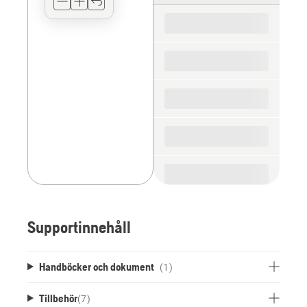
for
the
spare
parts
Supportinnehåll
Handböcker och dokument
(1)
Tillbehör
(
7
)