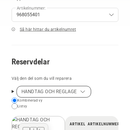
Artikelnummer:
Så här hittar du artikelnumret
Reservdelar
Välj den del som du vill reparera
HANDTAG OCH REGLAGE
Choose
Kombinerad vy
Listvy
your
preferred
view
ARTIKEL
ARTIKELNUMMER
type