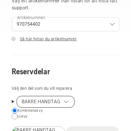
Välj ett artikelnummer från listan för att hitta rätt
support.
Artikelnummer:
Så här hittar du artikelnumret
Reservdelar
Välj den del som du vill reparera
BAKRE HANDTAG
Choose
Kombinerad vy
Listvy
your
preferred