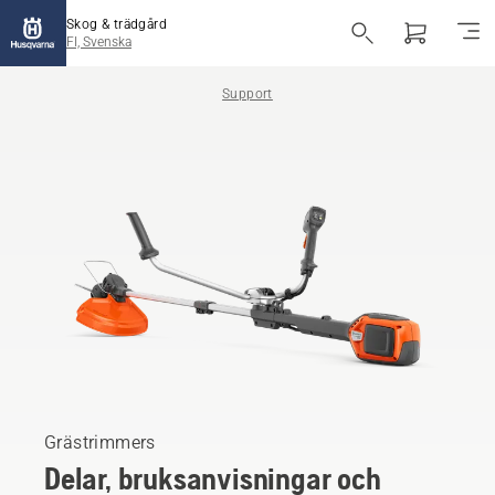
Skog & trädgård
FI, Svenska
Support
Grästrimmers
Delar, bruksanvisningar och