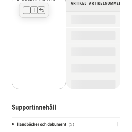
view
ARTIKEL
ARTIKELNUMMER
type
for
the
spare
parts
Supportinnehåll
Handböcker och dokument
(3)