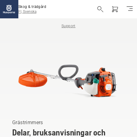
Skog & trädgård
FI, Svenska
Support
Grästrimmers
Delar, bruksanvisningar och