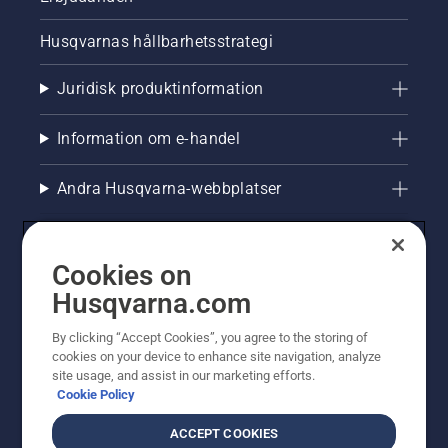
Husqvarnas hållbarhetsstrategi
Juridisk produktinformation
Information om e-handel
Andra Husqvarna-webbplatser
Cookies on
Husqvarna.com
By clicking “Accept Cookies”, you agree to the storing of
cookies on your device to enhance site navigation, analyze
site usage, and assist in our marketing efforts.
Cookie Policy
© Husqvarna AB (publ). All rights reserved. Priserna
som visas är rekommenderade cirkapriser. Alla angivna
ACCEPT COOKIES
priser är rekommenderade försäljningspriser (inkl.