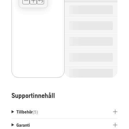
for
the
spare
parts
Supportinnehåll
Tillbehör
(
5
)
Garanti