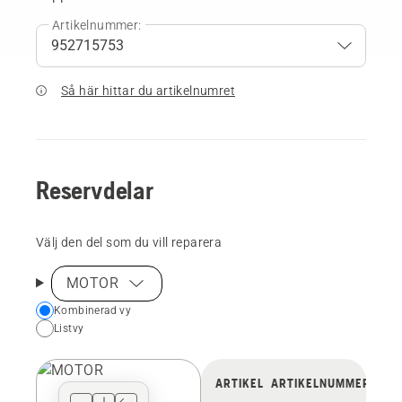
Artikelnummer:
Så här hittar du artikelnumret
Reservdelar
Välj den del som du vill reparera
MOTOR
Choose
Kombinerad vy
Listvy
your
preferred
view
ARTIKEL
ARTIKELNUMMER
type