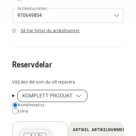
Artikelnummer:
Så här hittar du artikelnumret
Reservdelar
Välj den del som du vill reparera
KOMPLETT PRODUKT
Choose
Kombinerad vy
Listvy
your
preferred
view
ARTIKEL
ARTIKELNUMMER
type