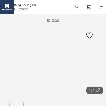
Skog & trädgård
FI, Svenska
Röjsågar
1/1