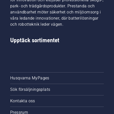
Startprocedur
park- och trädgårdsprodukter. Prestanda och
för
användbarhet möter säkerhet och miljöomsorg i
röjsåg.
Om du
våra ledande innovationer, där batterilösningar
följer
och robotteknik leder vägen.
den här
proceduren
är
Upptäck sortimentet
Husqvarnas
röjsåg
mycket
lätt att
starta.
Husqvarna MyPages
Sök försäljningsplats
Kontakta oss
Pressrum