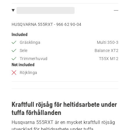
HUSQVARNA 555RXT - 966 62 90‑04
Included
Gräsklinga
Multi 350-3
Sele
Balance XT2
Trimmerhuvud
T55X M12
Not included
Röjklinga
Kraftfull röjsåg för heltidsarbete under
tuffa förhållanden
Husqvarna 555RXT är en mycket kraftfull röjsåg
utvecklad för heltidsarbete under tuffa