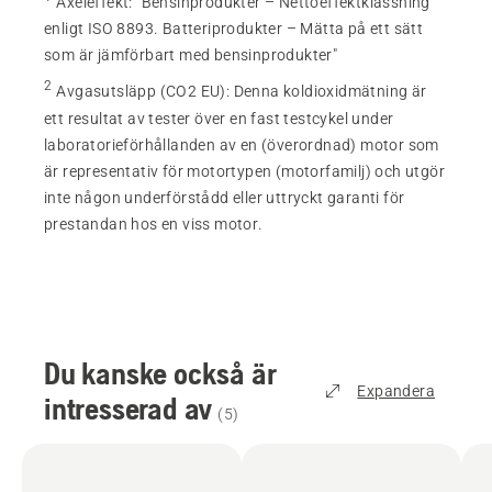
Axeleffekt
:
"Bensinprodukter – Nettoeffektklassning
enligt ISO 8893. Batteriprodukter – Mätta på ett sätt
som är jämförbart med bensinprodukter"
2
Avgasutsläpp (CO2 EU)
:
Denna koldioxidmätning är
ett resultat av tester över en fast testcykel under
laboratorieförhållanden av en (överordnad) motor som
är representativ för motortypen (motorfamilj) och utgör
inte någon underförstådd eller uttryckt garanti för
prestandan hos en viss motor.
Du kanske också är
Expandera
intresserad av
(
5
)