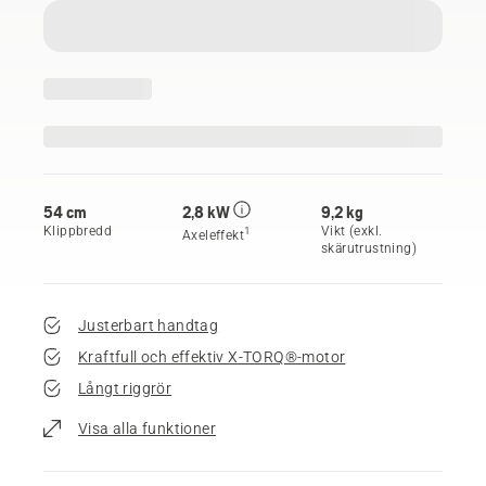
54 cm
2,8 kW
9,2 kg
Klippbredd
Vikt (exkl.
1
Axeleffekt
skärutrustning)
Justerbart handtag
Kraftfull och effektiv X-TORQ®-motor
Långt riggrör
Visa alla funktioner