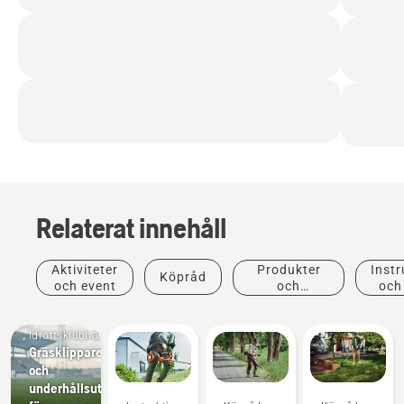
Relaterat innehåll
Aktiviteter
Produkter
Instr
Köpråd
och event
och
och
innovationer
Idrottsklubbar
Gräsklippare
och
underhållsutrustning