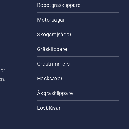
Robotgräsklippare
Motorsågar
Skogsröjsågar
Gräsklippare
Grästrimmers
där
Häcksaxar
en.
Åkgräsklippare
Lövblåsar