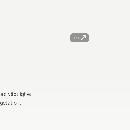
1/1
tad växtlighet.
getation.