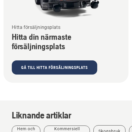
Hitta försäljningsplats
Hitta din närmaste
försäljningsplats
GÅ TILL HITTA FÖRSÄLJNINGSPLATS
Produkter
Liknande artiklar
och
innovationer
T542i
Hem och
Kommersiell
Skogsbruk