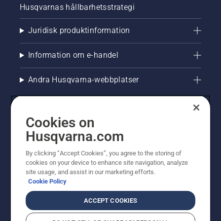
Husqvarnas hållbarhetsstrategi
Juridisk produktinformation
Information om e-handel
Andra Husqvarna-webbplatser
Cookies on
Husqvarna.com
By clicking “Accept Cookies”, you agree to the storing of
cookies on your device to enhance site navigation, analyze
site usage, and assist in our marketing efforts.
Cookie Policy
© Husqvarna AB (publ). All rights reserved. Priserna
som visas är rekommenderade cirkapriser. Alla angivna
ACCEPT COOKIES
priser är rekommenderade försäljningspriser (inkl.
moms) om inte produkten är tillgänglig för direkt köp.