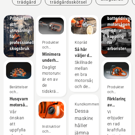
XP® –
trädgård
trädgårdsskötsel
Den
första
Lösningar
Produkter
batteridrivna
och
motorsågen
utrustning
med
för
koppling
professionellt
för
Produkter
Köpråd
och
skogsbruk
arborister
Så här
innovationer
Minimera
väljer du
underhållet
den
Skillnaden
av
bästa
Dagligt
mellan
elutrustning
motorsågen
motorunderhåll
en bra
med
för dina
är en av
motorsåg
batteridrivna
behov
de
och den
Berättelser
Produkter
verktyg
tidskrävande
och
och
bästa
inspiration
innovationer
uppgifter
Husqvarnas
Förklaring
motorsågen
som kan
motorsågar
av
för just
Kundkommentarer
störa
–
Husqvarnas
dina
Dessa
Vår
Vi
arbetet.
framdrivna
X-Torq®-
behov
önskan
maskiner
erbjuder
Med
av våra
motor
kan vara
att
en rad
håller
Instruktioner
batteridrivna
användare
betydande.
uppfylla
kraftfulla
och
jämna
produkter
sedan
Vi vet