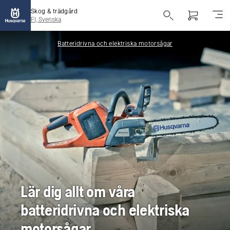
Skog & trädgård
FI, Svenska
Batteridrivna och elektriska motorsågar
Lär dig allt om våra
batteridrivna och elektriska
motorsågar