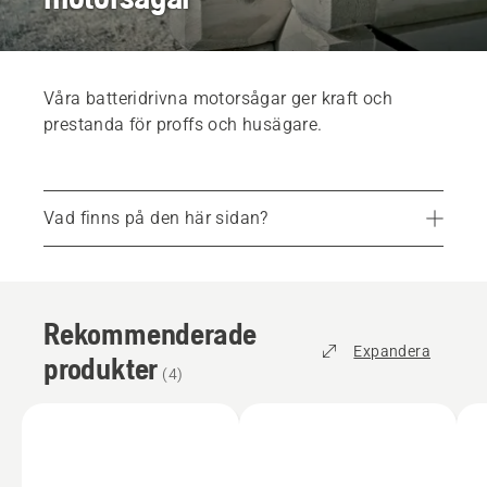
Våra batteridrivna motorsågar ger kraft och
prestanda för proffs och husägare.
Vad finns på den här sidan?
Rekommenderade produkter
Kampanjer och erbjudanden
Rekommenderade
Tjänster
Expandera
produkter
Reservdelar och tillbehör
(
4
)
Hitta din lokala återförsäljare