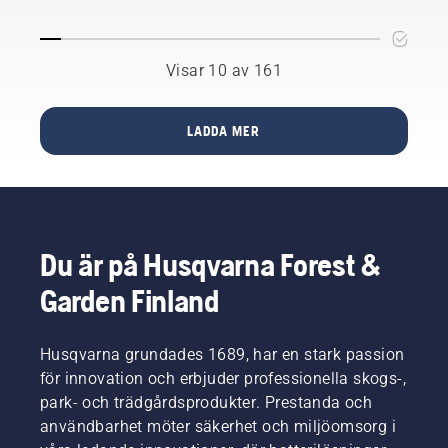
vanligen
på dig.
effektiv
den
Tryck
förbränning.
åtgärd
ner och
som
vrid
Visar 10 av 161
kräver
locket
mest tid
med
och
handen
LADDA MER
ansträngning.
eller
Med
använd
andra
en
ord har
skruvmejsel
du
vid
mycket
behov.
Du är på Husqvarna Forest &
att vinna
på att
Garden Finland
lära dig
en bra
teknik.
Husqvarna grundades 1689, har en stark passion
för innovation och erbjuder professionella skogs-,
park- och trädgårdsprodukter. Prestanda och
användbarhet möter säkerhet och miljöomsorg i