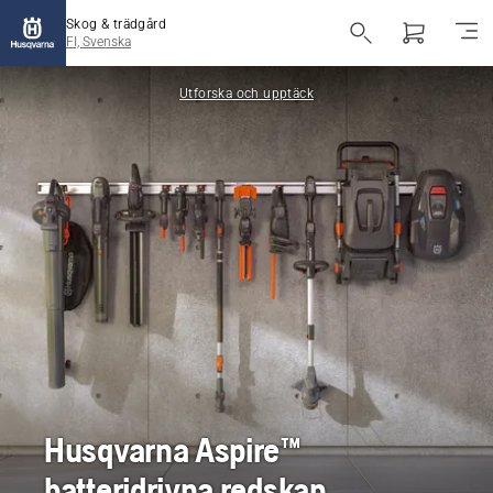
Skog & trädgård
FI, Svenska
Utforska och upptäck
Husqvarna Aspire™
batteridrivna redskap