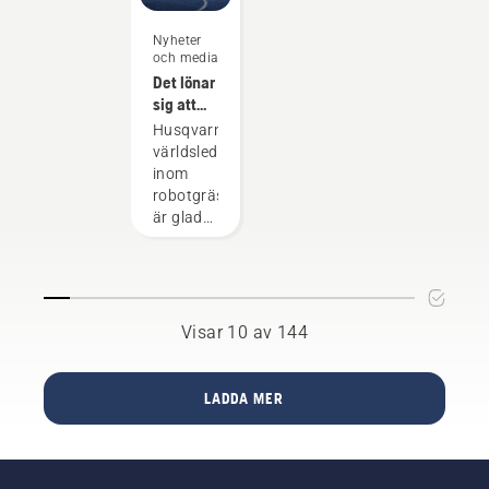
Nyheter
och media
Det lönar
sig att
vara
Husqvarna,
proffs på
världsledande
gräs
inom
robotgräsklippning,
är glada
över att
kunna
presentera
sitt
samarbete
Visar 10 av 144
med
Liverpool
FC – en
LADDA MER
legendarisk
fotbollsklubb.