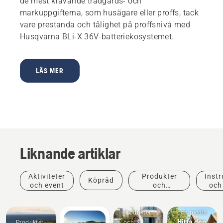
de mest krävande trädgårds- och
markuppgifterna, som husägare eller proffs, tack
vare prestanda och tålighet på proffsnivå med
Husqvarna BLi-X 36V-batteriekosystemet.
LÄS MER
Liknande artiklar
Aktiviteter
Produkter
Instr
Köpråd
och event
och
och
innovationer
Nyheter
Produkter
och media
Hitta den
Produkter
och