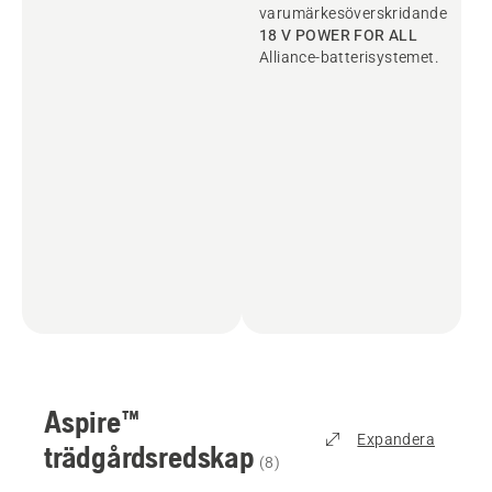
varumärkesöverskridande
18 V POWER FOR ALL
Alliance-batterisystemet.
Aspire™
Expandera
trädgårdsredskap
(
8
)