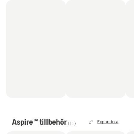
Aspire™ tillbehör
Expandera
(
11
)