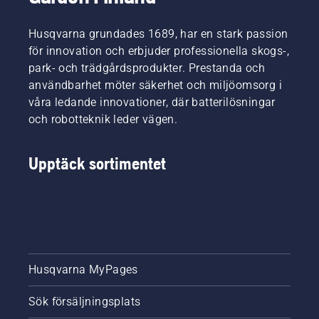
som det
ska gör
Husqvarna grundades 1689, har en stark passion
att du
för innovation och erbjuder professionella skogs-,
kan
park- och trädgårdsprodukter. Prestanda och
arbeta
mer
användbarhet möter säkerhet och miljöomsorg i
bekvämt
våra ledande innovationer, där batterilösningar
och att
och robotteknik leder vägen.
du inte
blir lika
trött, så
Upptäck sortimentet
att du
kan
arbeta
längre
utan
avbrott.
Husqvarna MyPages
Sök försäljningsplats