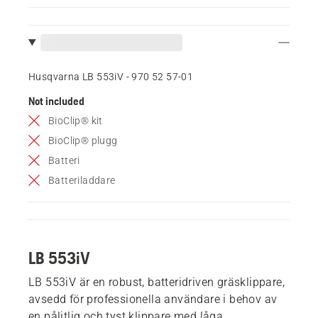
Husqvarna LB 553iV - 970 52 57‑01
Not included
BioClip® kit
BioClip® plugg
Batteri
Batteriladdare
LB 553iV
LB 553iV är en robust, batteridriven gräsklippare,
avsedd för professionella användare i behov av
en pålitlig och tyst klippare med låga