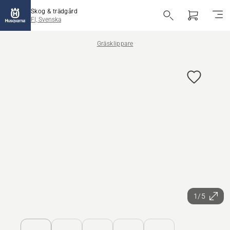
Skog & trädgård
FI, Svenska
Gräsklippare
1/5