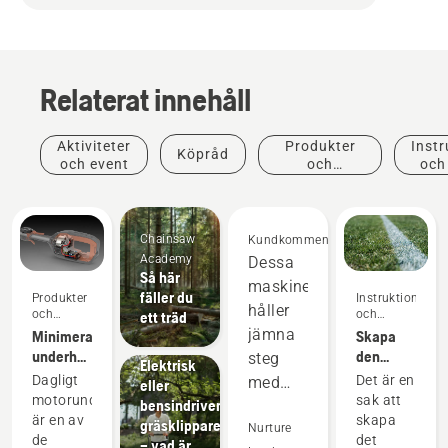
Relaterat innehåll
Aktiviteter
Produkter
Instr
Köpråd
och event
och
och
innovationer
Chainsaw
Kundkommentarer
Academy
Dessa
Så här
maskiner
fäller du
Produkter
Instruktioner
håller
och
och
ett träd
innovationer
guider
jämna
Minimera
Skapa
underhållet
den
steg
Elektrisk
av
perfekta
Dagligt
Det är en
med
eller
elutrustning
planen
Grönyteskötsel
motorunderhåll
sak att
bensindriven
tvåtaktsutrustningen
med
Verktyg
är en av
skapa
gräsklippare
och
Nurture
batteridrivna
för
de
det
– vad är