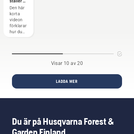
ställer du
batterierna
för att få
in och
ska få
svar.
Den här
monterar
längre
korta
det
livslängd.
videon
ryggburna
förklarar
batteriet
hur du
korrekt
ställer in
och
justerar
det
ryggburna
Visar 10 av 20
batteriet
som
används
LADDA MER
tillsammans
med
Husqvarnas
professionella
batteriprodukter.
Ett
Du är på Husqvarna Forest &
batteri
som
Garden Finland
sitter