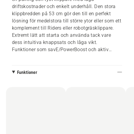
driftskostnader och enkelt underhåll. Den stora
klippbredden på 53 cm gör den till en perfekt
lösning för medelstora till större ytor eller som ett
komplement till Riders eller robotgräsklippare.
Extremt lätt att starta och använda tack vare
dess intuitiva knappsats och låga vikt.
Funktioner som savE/PowerBoost och aktiv
kylning gör det möjligt att klippa ojämnt och högt
gräs. Förlängd drifttid möjliggörs av dubbla
batterifack för BLi-batterier. Ryggsäcksbatteri
Funktioner
kan monteras för ännu längre drifttid.