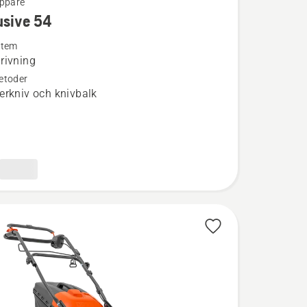
ippare
usive 54
ion
stem
rivning
etoder
e
erkniv och knivbalk