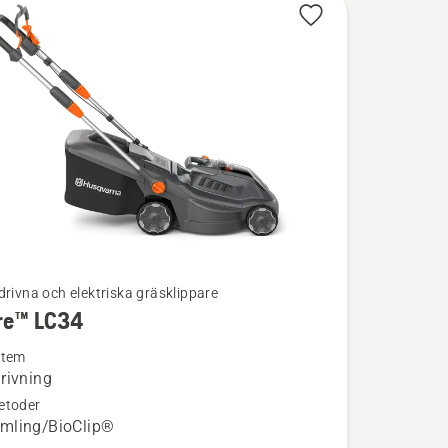
drivna och elektriska gräsklippare
re™ LC34
ion
stem
rivning
etoder
mling/BioClip®