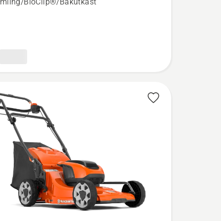
mling/BioClip®/Bakutkast