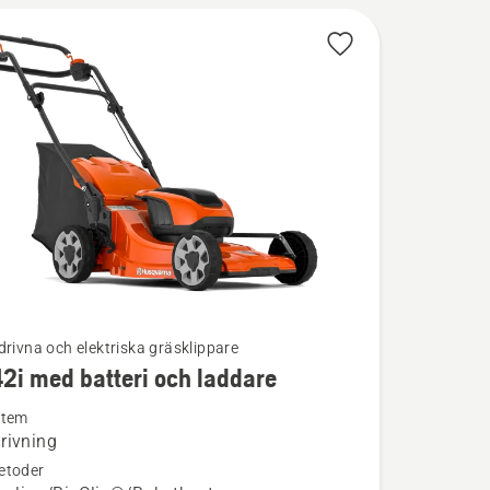
drivna och elektriska gräsklippare
42i med batteri och laddare
ion
stem
rivning
etoder