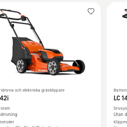
Se
ridrivna och elektriska gräsklippare
Batteri
142i
LC 1
mer
tion
informat
ystem
Drivsy
 drivning
Utan d
om
metoder
Klippm
i
LC 142i