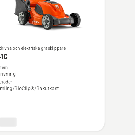
drivna och elektriska gräsklippare
41C
ion
stem
rivning
etoder
mling/BioClip®/Bakutkast