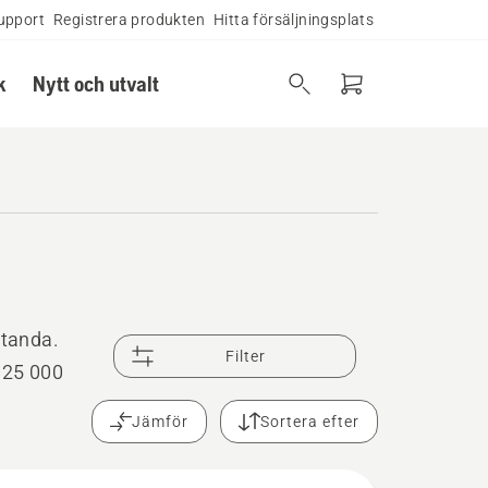
upport
Registrera produkten
Hitta försäljningsplats
k
Nytt och utvalt
standa.
Filter
r 25 000
Jämför
Sortera efter