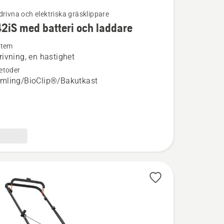
drivna och elektriska gräsklippare
42iS med batteri och laddare
ion
stem
ivning, en hastighet
etoder
S
mling/BioClip®/Bakutkast