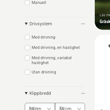
Manuell
Läs m
Gräs
Drivsystem
Med drivning
Med drivning, en hastighet
Med drivning, variabel
hastighet
Utan drivning
Klippbredd
Från
Till
Se