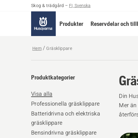
Skog & trädgård
–
FI, Svenska
Produkter
Reservdelar och til
Hem
Gräsklippare
Grä
Produktkategorier
Visa alla
Din Hus
Professionella gräsklippare
Mer än 
Batteridrivna och elektriska
återför
gräsklippare
Bensindrivna gräsklippare
Alla