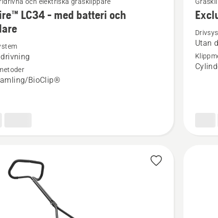
ridrivna och elektriska gräsklippare
Gräskl
ire™ LC34 - med batteri och
Excl
mer
dare
tion
informat
Drivsy
Utan d
om
ystem
 drivning
Klippm
™
Exclusiv
Cylind
metoder
54
amling/BioClip®
e