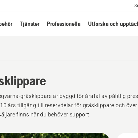
S
lbehör
Tjänster
Professionella
Utforska och upptäc
sklippare
qvarna-gräsklippare är byggd för åratal av pålitlig pre
10 års tillgång till reservdelar för gräsklippare och öve
säljare finns när du behöver support