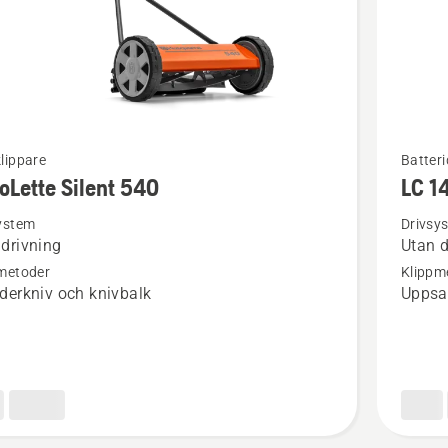
Se
lippare
Batteri
oLette Silent 540
LC 1
mer
tion
informat
ystem
Drivsy
 drivning
Utan d
om
metoder
Klippm
tte
LC 141C
nderkniv och knivbalk
Uppsa