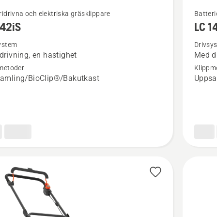
Se
ridrivna och elektriska gräsklippare
Batteri
142iS
LC 1
mer
tion
informat
ystem
Drivsy
drivning, en hastighet
Med dr
om
metoder
Klippm
iS
LC 142i
amling/BioClip®/Bakutkast
Uppsa
med
batteri
och
laddare