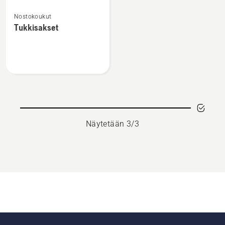
Katso
Nostokoukut
lisätietoja
Tukkisakset
tuotteesta
Tukkisakset
Näytetään 3/3