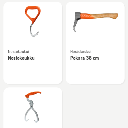
Kaikki
tuotteet
Katso
Katso
Nostokoukut
Nostokoukut
lisätietoja
lisätietoja
Nostokoukku
Pokara 38 cm
tuotteesta
tuotteesta
Nostokoukku
Pokara
38
cm