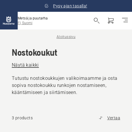
Pysy ajan tasalla!
Metsä ja puutarha
FI, Suomi
Aloitussivu
Nostokoukut
Näytä kaikki
Tutustu nostokoukkujen valikoimaamme ja osta
sopiva nostokoukku runkojen nostamiseen,
kääntämiseen ja siirtämiseen.
3 products
Vertaa