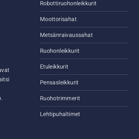
Robottiruohonleikkurit
Moottorisahat
Metsänraivaussahat
Ruohonleikkurit
Etuleikkurit
uvat
itsi
Pensasleikkurit
n.
Ruohotrimmerit
Lehtipuhaltimet