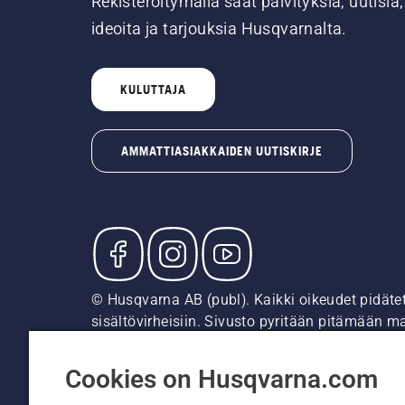
Rekisteröitymällä saat päivityksiä, uutisia,
ideoita ja tarjouksia Husqvarnalta.
KULUTTAJA
AMMATTIASIAKKAIDEN UUTISKIRJE
© Husqvarna AB (publ). Kaikki oikeudet pidäte
sisältövirheisiin. Sivusto pyritään pitämään m
suositushintoja (sis. alv), ellei tuotetta voi 
Evästekäytäntö
Käyttöehdot
Tietosuojailmoitus
Tie
Cookies on Husqvarna.com