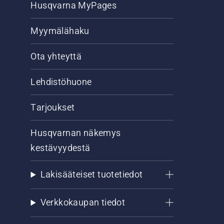
Husqvarna MyPages
Myymälähaku
Ota yhteyttä
Lehdistöhuone
Tarjoukset
Husqvarnan näkemys
kestävyydestä
Lakisääteiset tuotetiedot
Verkkokaupan tiedot