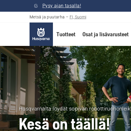
Pysy ajan tasalla!
Metsä ja puutarha
–
FI, Suomi
Tuotteet
Osat ja lisävarusteet
Husqvarna
Metsä
ja
puutarha
Husqvarnalta löydät sopivan robottiruohonleikku
Suomi
Kesä on täällä!