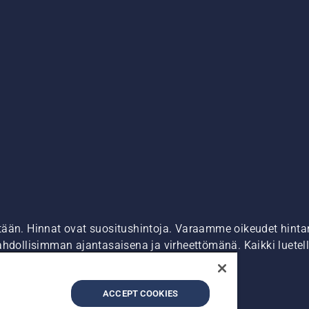
tään. Hinnat ovat suositushintoja. Varaamme oikeudet hintamu
ahdollisimman ajantasaisena ja virheettömänä. Kaikki luetell
ostaa suoraan verkkosivustoltamme.
dot
Epäillyistä rikkomuksista ilmoittaminen
ACCEPT COOKIES