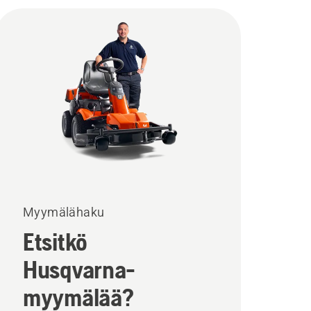
Myymälähaku
Etsitkö
Husqvarna-
myymälää?