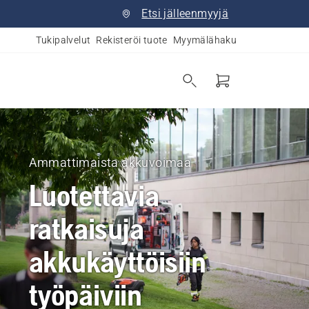
Etsi jälleenmyyjä
Tukipalvelut
Rekisteröi tuote
Myymälähaku
Ammattimaista akkuvoimaa
Luotettavia
ratkaisuja
akkukäyttöisiin
työpäiviin