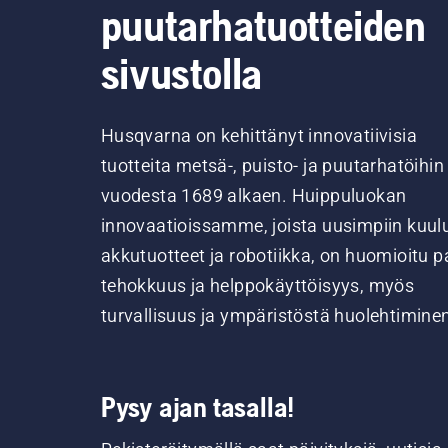
puutarhatuotteiden
sivustolla
Husqvarna on kehittänyt innovatiivisia
tuotteita metsä-, puisto- ja puutarhatöihin
vuodesta 1689 alkaen. Huippuluokan
innovaatioissamme, joista uusimpiin kuul
akkutuotteet ja robotiikka, on huomioitu pa
tehokkuus ja helppokäyttöisyys, myös
turvallisuus ja ympäristöstä huolehtimine
Pysy ajan tasalla!