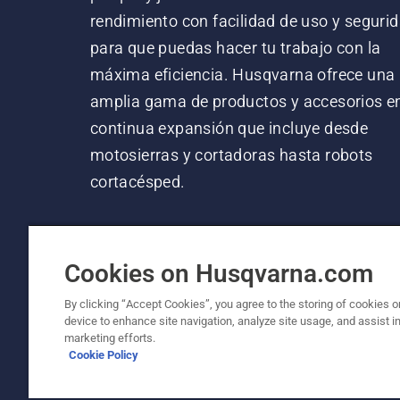
rendimiento con facilidad de uso y segurid
para que puedas hacer tu trabajo con la
máxima eficiencia. Husqvarna ofrece una
amplia gama de productos y accesorios e
continua expansión que incluye desde
motosierras y cortadoras hasta robots
cortacésped.
Cookies on Husqvarna.com
By clicking “Accept Cookies”, you agree to the storing of cookies o
device to enhance site navigation, analyze site usage, and assist in
© Husqvarna AB (publ). Todos los derechos re
marketing efforts.
Cookie Policy
Política de cookies
Términos de uso
Aviso de privac