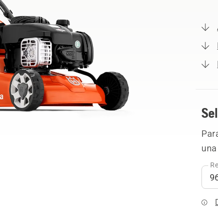
Sel
Para
una 
Re