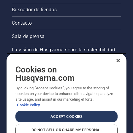
Buscador de tiendas
Contacto
Sala de prensa
La visión de Husqvarna sobre la sostenibilidad
Información legal de productos
Cookies on
Husqvarna.com
Otros sitios de Husqvarna
By clicking “Accept Cookies”, you agree to the storing of
cookies on your device to enhance site navigation, analyze
site usage, and assist in our marketing efforts.
Cookie Policy
ACCEPT COOKIES
DO NOT SELL OR SHARE MY PERSONAL