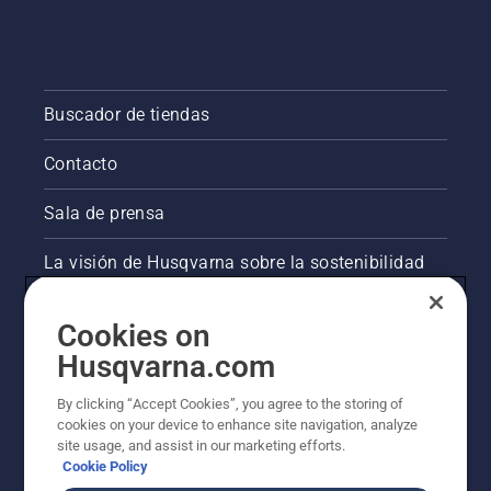
Buscador de tiendas
Contacto
Sala de prensa
La visión de Husqvarna sobre la sostenibilidad
Información legal de productos
Cookies on
Husqvarna.com
Otros sitios de Husqvarna
By clicking “Accept Cookies”, you agree to the storing of
cookies on your device to enhance site navigation, analyze
site usage, and assist in our marketing efforts.
Cookie Policy