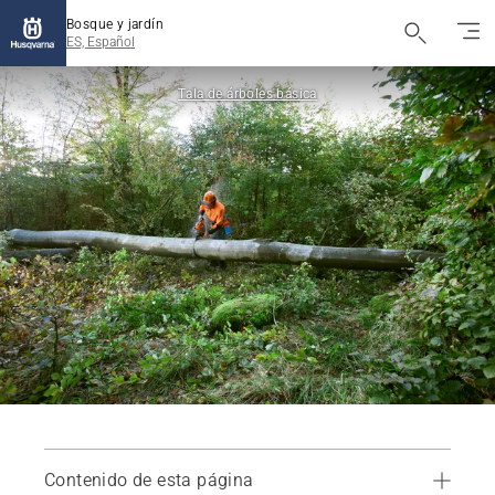
Bosque y jardín
ES, Español
Tala de árboles básica
Contenido de esta página