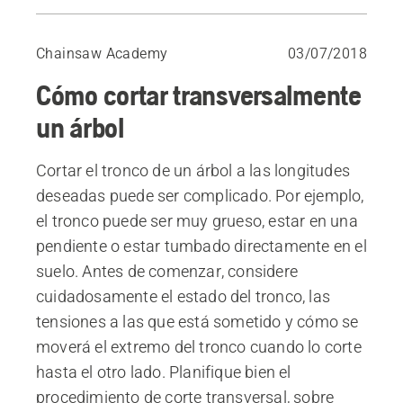
Seguridad durante el corte transversal
Dirección de la tensión y técnica básica
Chainsaw Academy
03/07/2018
Presión en la parte superior
Cómo cortar transversalmente
Presión en la parte inferior
un árbol
Cortar el tronco de un árbol a las longitudes
deseadas puede ser complicado. Por ejemplo,
el tronco puede ser muy grueso, estar en una
pendiente o estar tumbado directamente en el
suelo. Antes de comenzar, considere
cuidadosamente el estado del tronco, las
tensiones a las que está sometido y cómo se
moverá el extremo del tronco cuando lo corte
hasta el otro lado. Planifique bien el
procedimiento de corte transversal, sobre