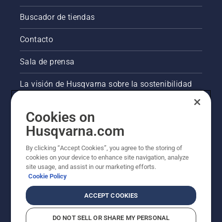
Buscador de tiendas
Contacto
Sala de prensa
La visión de Husqvarna sobre la sostenibilidad
Información legal de productos
Cookies on
Husqvarna.com
Otros sitios de Husqvarna
By clicking “Accept Cookies”, you agree to the storing of
cookies on your device to enhance site navigation, analyze
site usage, and assist in our marketing efforts.
Cookie Policy
ACCEPT COOKIES
DO NOT SELL OR SHARE MY PERSONAL