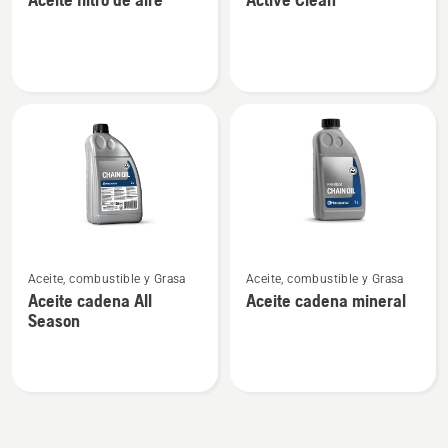
detalles
detalles
sobre
sobre
Aceite
Active
filtro
Clean
de
aire
Ver
Ver
Aceite, combustible y Grasa
Aceite, combustible y Grasa
más
más
Aceite cadena All
Aceite cadena mineral
detalles
detalles
Season
sobre
sobre
Aceite
Aceite
cadena
cadena
All
mineral
Season