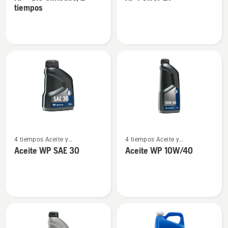
detalles
detalles
2 tiempos
2 tiempos
tiempos
sobre
sobre
XP®
XP
BIO
Power
Sintético,
2T
2
tiempos
Ver
Ver
4 tiempos Aceite y
4 tiempos Aceite y
más
más
combustible
combustible
Aceite WP SAE 30
Aceite WP 10W/40
detalles
detalles
sobre
sobre
Aceite
Aceite
WP
WP 10W/40
SAE 30