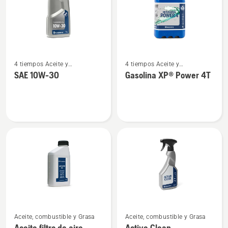
Ver
Ver
4 tiempos Aceite y
4 tiempos Aceite y
más
más
combustible
combustible
SAE 10W-30
Gasolina XP® Power 4T
detalles
detalles
sobre
sobre
SAE 10W-
Gasolina
30
XP®
Power
4T
Ver
Ver
Aceite, combustible y Grasa
Aceite, combustible y Grasa
más
más
Aceite filtro de aire
Active Clean