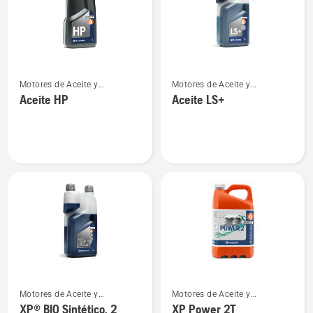
productos
Ver
Ver
Motores de Aceite y
Motores de Aceite y
más
más
combustible para motores de
combustible para motores de
Aceite HP
Aceite LS+
detalles
detalles
2 tiempos
2 tiempos
sobre
sobre
Aceite
Aceite
HP
LS+
Ver
Ver
Motores de Aceite y
Motores de Aceite y
más
más
combustible para motores de
combustible para motores de
XP® BIO Sintético, 2
XP Power 2T