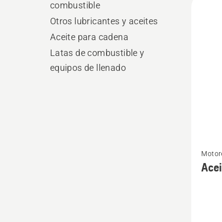
combustible
los
Otros lubricantes y aceites
produ
Aceite para cadena
Latas de combustible y
equipos de llenado
Ver
Motore
más
tiemp
Acei
detalle
sobre
Aceite
HP