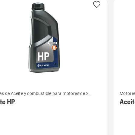
ctos
Ver
s de Aceite y combustible para motores de 2
Motores
más
os
tiempo
te HP
Aceit
s
detalles
sobre
Aceite
LS+