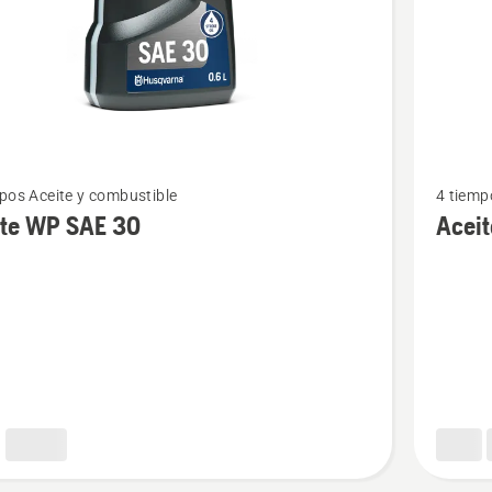
Ver
pos Aceite y combustible
4 tiemp
más
ite WP SAE 30
Acei
s
detalles
sobre
Aceite
WP 10W