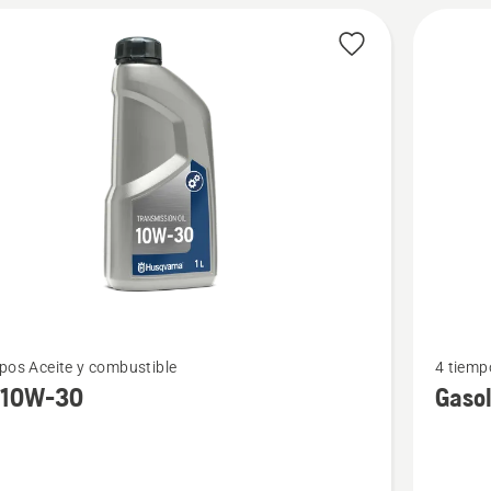
Ver
pos Aceite y combustible
4 tiemp
más
 10W-30
Gaso
s
detalles
sobre
W-
Gasolin