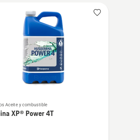
os Aceite y combustible
lina XP® Power 4T
a