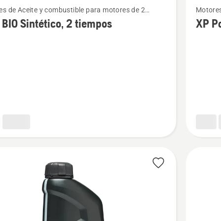
s de Aceite y combustible para motores de 2
Motores
más
os
tiempo
BIO Sintético, 2 tiempos
XP P
s
detalles
sobre
XP
Power
o,
2T
s