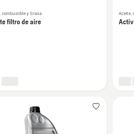
Ver
, combustible y Grasa
Aceite,
más
te filtro de aire
Activ
s
detalles
sobre
Active
Clean