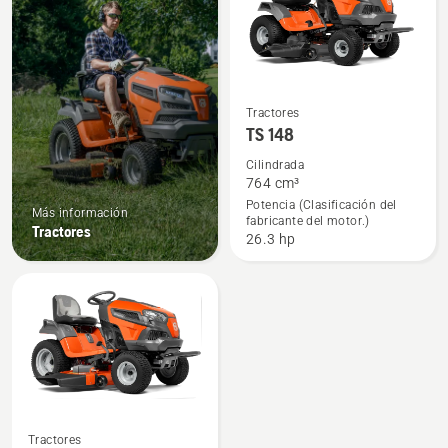
Ver
Tractores
TS 148
más
detalles
Cilindrada
764 cm³
sobre
Potencia (Clasificación del
TS 148
Más información
fabricante del motor.)
Tractores
26.3 hp
Ver
Tractores