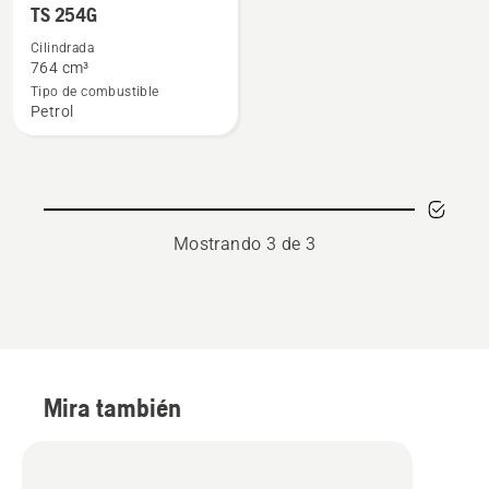
más
TS 254G
detalles
Cilindrada
sobre
764 cm³
TS 254G
Tipo de combustible
Petrol
Mostrando 3 de 3
Mira también