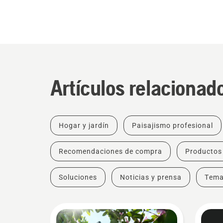
Artículos relacionad
Hogar y jardín
Paisajismo profesional
Recomendaciones de compra
Productos
Soluciones
Noticias y prensa
Tem