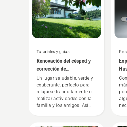
Tutoriales y guías
Pro
Renovación del césped y
Exp
corrección de
Hus
irregularidades en la
Un lugar saludable, verde y
Con
hierba
exuberante, perfecto para
máq
relajarse tranquilamente o
pot
realizar actividades con la
alg
familia y los amigos. Así
nec
quieres que sea tu jardín,
gas
¿verdad? Pero, ¿qué pasa
tec
cuando hay zonas de
pro