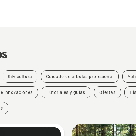
os
Silvicultura
Cuidado de árboles profesional
Act
 e innovaciones
Tutoriales y guías
Ofertas
His
as