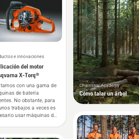
ductos e innovaciones
licación del motor
qvarna X-Torq®
tamos con una gama de
Chainsaw Academy
Cómo talar un árbol
uinas de batería
entes. No obstante, para
unos trabajos a veces es
esario usar máquinas de
olina. Nuestra
nología X-Torq®
porciona la potencia y el