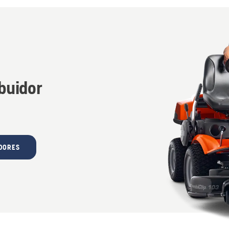
ibuidor
IDORES