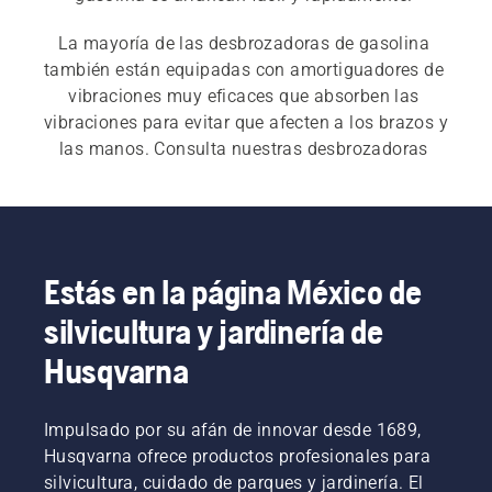
La mayoría de las desbrozadoras de gasolina 
también están equipadas con amortiguadores de 
vibraciones muy eficaces que absorben las 
vibraciones para evitar que afecten a los brazos y 
las manos. Consulta nuestras desbrozadoras 
eléctricas y a batería y nuestras 
desbrozadoras 
profesionales
 para uso comercial.
Estás en la página México de
silvicultura y jardinería de
Husqvarna
Impulsado por su afán de innovar desde 1689,
Husqvarna ofrece productos profesionales para
silvicultura, cuidado de parques y jardinería. El