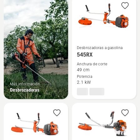
products
Desbrozadoras a gasolina
Ver
545RX
más
Anchura de corte
detalles
49 cm
sobre
Potencia
545RX
2.1 kW
Más información
Desbrozadoras