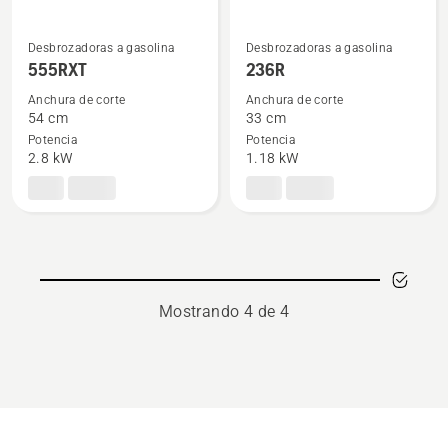
Desbrozadoras a gasolina
Desbrozadoras a gasolina
Ver
Ver
555RXT
236R
más
más
Anchura de corte
Anchura de corte
detalles
detalles
54 cm
33 cm
sobre
sobre
Potencia
Potencia
555RXT
236R
2.8 kW
1.18 kW
Mostrando 4 de 4