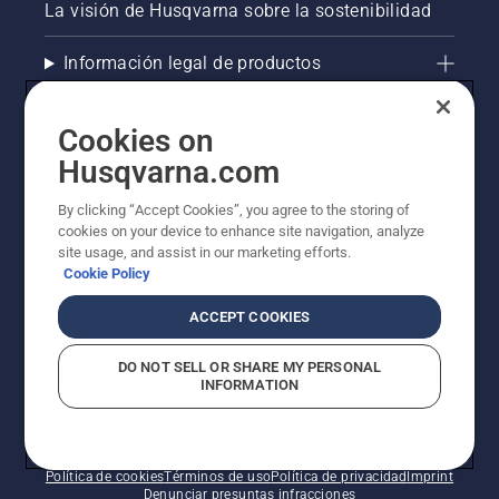
La visión de Husqvarna sobre la sostenibilidad
Información legal de productos
Otros sitios de Husqvarna
Cookies on
Husqvarna.com
AlertLine/Canal de Denúncias
By clicking “Accept Cookies”, you agree to the storing of
cookies on your device to enhance site navigation, analyze
site usage, and assist in our marketing efforts.
Cookie Policy
ACCEPT COOKIES
DO NOT SELL OR SHARE MY PERSONAL
INFORMATION
© Husqvarna AB (publ). Todos los derechos
reservados. Los precios indicados son precios
recomendados de venta al público.
Política de cookies
Términos de uso
Política de privacidad
Imprint
Denunciar presuntas infracciones