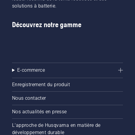
batterie
clients
pour
solutions à batterie.
chez
de
activer
Husqvarna.
partager
et
nos
désactiver
Découvrez notre gamme
machines
le mode
à
savE.
batterie
en les
louant
via des
cabanes
E-commerce
à outils
numériques
appelées
Enregistrement du produit
« Tools
for You »
Nous contacter
dans de
nombreux
Nos actualités en presse
pays.
L'approche de Husqvarna en matière de
développement durable