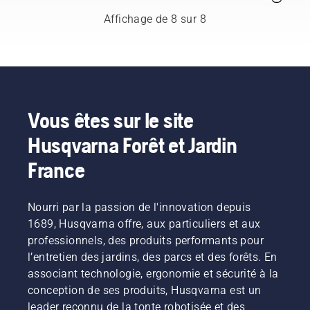
des
tâches
ajustée
permettre
plus à
produits,
chronophages
garantit
à
Affichage de 8 sur 8
choisir.
à la fois
qui
une
l'utilisateur
« Notre
profitable
peuvent
installation
de
gamme
en
perturber
plus
préserver
de
matière
leur
confortable
la durée
produits
d'économies
travail.
et réduit
de vie de
à
et
Grâce
la
la
batterie
d'environnement.
aux
fatigue
batterie
Vous êtes sur le site
passe à
Nous
produits
lors de
lors de la
la
Husqvarna Forêt et Jardin
pensons
alimentés
l'utilisation,
coupe
puissance
qu'il
par
ce qui
d'herbe
supérieure »,
France
s'agit
batterie,
vous
fine. Il
explique
d'une
ce
permet
vous
Johan
excellente
problème
de
suffit
Svennung,
Nourri par la passion de l'innovation depuis
solution
est
travailler
d'appuyer
responsable
1689, Husqvarna offre, aux particuliers et aux
pour les
considérablement
plus
sur un
produit
outils de
réduit.
longtemps
bouton
professionnels, des produits performants pour
pour les
jardin, et
sans
du
l’entretien des jardins, des parcs et des forêts. En
machines
nous
interruption.
coupe-
portatives
associant technologie, ergonomie et sécurité à la
proposons
bordures
électriques
conception de ses produits, Husqvarna est un
désormais
à
et à
leader reconnu de la tonte robotisée et des
à nos
batterie