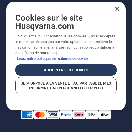
Cookies sur le site
Husqvarna.com
En cliquant sur « Accepter tous les cookies », vous acceptez
le stockage de cookies sur votre appareil pour améliorer la
© Husqvarna AB (publ). Tous droits réservés. Les prix
navigation sur le site, analyser son utilisation et contribuer à
indiqués sont des prix de vente conseillés. Photos non
nos efforts de marketing.
contractuelles. Tous les prix indiqués sont des prix de
Lisez notre politique en matière de cookies
vente recommandés (TVA incluse), sauf si le produit est
disponible pour un achat direct.
ACCEPTER LES COOKIES
Conditions générales de vente
Politique de retour
Mentions légales
Politique relative aux cookies
JE M’OPPOSE À LA VENTE ET AU PARTAGE DE MES
Conditions d'utilisation
Avis de confidentialité
INFORMATIONS PERSONNELLES PRIVÉES
Égalité hommes femmes
Signalement de violations présumées