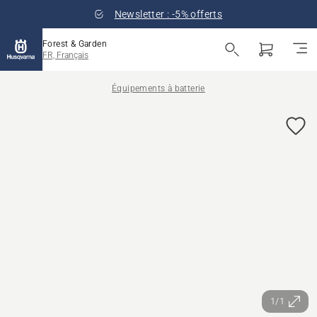
Newsletter : -5% offerts
Forest & Garden
FR, Français
Équipements à batterie
1/1