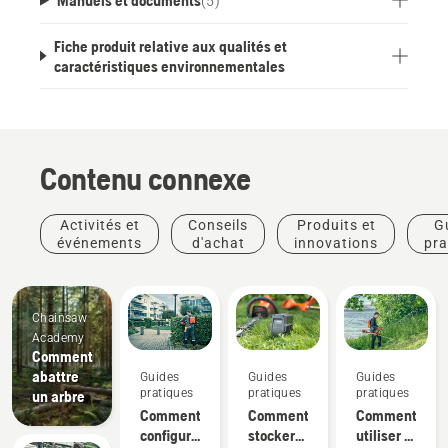
(
5
)
Fiche produit relative aux qualités et
caractéristiques environnementales
Contenu connexe
Activités et
Conseils
Produits et
G
événements
d'achat
innovations
pra
Chainsaw
Academy
Comment
abattre
Guides
Guides
Guides
pratiques
pratiques
pratiques
un arbre
Comment
Comment
Comment
configurer
stocker
utiliser le