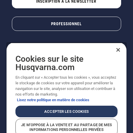
INSCRIPTION À LA NEWSLETTER
PROFESSIONNEL
Cookies sur le site
Husqvarna.com
En cliquant sur « Accepter tous les cookies », vous acceptez
le stockage de cookies sur votre appareil pour améliorer la
© Husqvarna AB (publ). Tous droits réservés. Les prix
navigation sur le site, analyser son utilisation et contribuer à
indiqués sont des prix de vente conseillés. Photos non
nos efforts de marketing.
contractuelles. Tous les prix indiqués sont des prix de
Lisez notre politique en matière de cookies
vente recommandés (TVA incluse), sauf si le produit est
disponible pour un achat direct.
ACCEPTER LES COOKIES
Conditions générales de vente
Politique de retour
Mentions légales
Politique relative aux cookies
JE M’OPPOSE À LA VENTE ET AU PARTAGE DE MES
Conditions d'utilisation
Avis de confidentialité
INFORMATIONS PERSONNELLES PRIVÉES
Égalité hommes femmes
Signalement de violations présumées