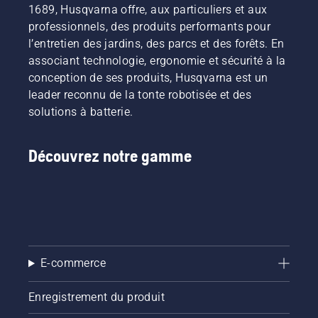
l'utilisateur
1689, Husqvarna offre, aux particuliers et aux
considérablement
chez
en les
plus
de
réduit.
Husqvarna.
louant
longtemps
professionnels, des produits performants pour
préserver
via des
sans
l’entretien des jardins, des parcs et des forêts. En
la durée
cabanes
interruption.
associant technologie, ergonomie et sécurité à la
de vie de
à outils
conception de ses produits, Husqvarna est un
la
numériques
batterie
leader reconnu de la tonte robotisée et des
appelées
lors de la
« Tools
solutions à batterie.
coupe
for You »
d'herbe
dans de
fine. Il
nombreux
Découvrez notre gamme
vous
pays.
suffit
d'appuyer
sur un
bouton
du
coupe-
E-commerce
bordures
à
batterie
Enregistrement du produit
pour