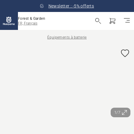
Newsletter : -5% offerts
Forest & Garden
FR, Français
Équipements à batterie
1/7