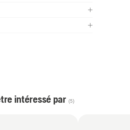
re intéressé par
(
5
)