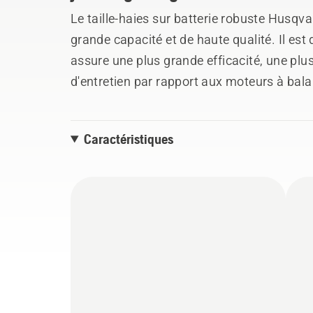
Le taille-haies sur batterie robuste Husq
grande capacité et de haute qualité. Il est
assure une plus grande efficacité, une plu
d'entretien par rapport aux moteurs à bal
légère et ergonomique, pour un travail plu
sur le corps. Il est équipé d'une commande
Caractéristiques
de s'adapter facilement à la tâche en cours
(Résistance aux intempéries), si bien qu'il
pluie. Son interface numérique, ses bouton
offrent une grande convivialité. Il fait par
d'Husqvarna, qui permet d'utiliser la même 