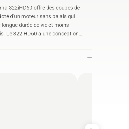
varna 322iHD60 offre des coupes de
 doté d'un moteur sans balais qui
s longue durée de vie et moins
ais. Le 322iHD60 a une conception
s confortable et moins de contraintes
 de vitesse progressive qui lui permet
 et possède l'indice de protection IPX4
 peut être utilisé même par temps de
s robustes et sa taille compacte
tie du système de batterie BLi-X 36 V
batterie sur plusieurs outils.