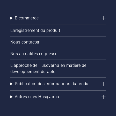
bouton
du
coupe-
E-commerce
bordures
à
batterie
Enregistrement du produit
pour
activer
Nous contacter
et
désactiver
Nos actualités en presse
le mode
savE.
L'approche de Husqvarna en matière de
développement durable
Publication des informations du produit
Autres sites Husqvarna