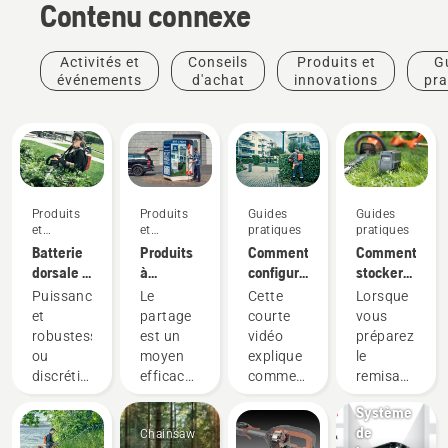
Contenu connexe
Activités et
Conseils
Produits et
G
événements
d'achat
innovations
pra
Produits
Produits
Guides
Guides
et
et
pratiques
pratiques
innovations
innovations
Batterie
Produits
Comment
Comment
dorsale :
à
configurer
stocker
Une
batterie
et
votre
Puissance
Le
Cette
Lorsque
révolution
à
installer
batterie
et
partage
courte
vous
pour les
partager
correctement
Husqvarna
robustesse,
est un
vidéo
préparez
outils
via des
la
pendant
Produits
ou
moyen
explique
le
électriques
cabanes
batterie
l'hiver
et
discrétion
efficace
comment
remisage
portatifs
à outils
dorsale
innovations
et
et
configurer
hivernal
sur
numériques
Système
durabilité ?
responsable
et régler
de vos
batterie
de
Chainsaw
Avec
d'utiliser
la
batteries,