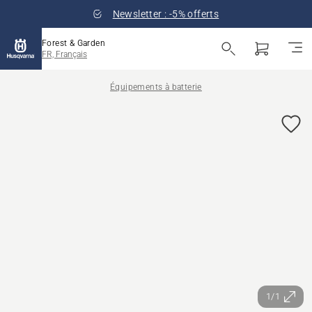
Newsletter : -5% offerts
Forest & Garden
FR, Français
Équipements à batterie
1/1