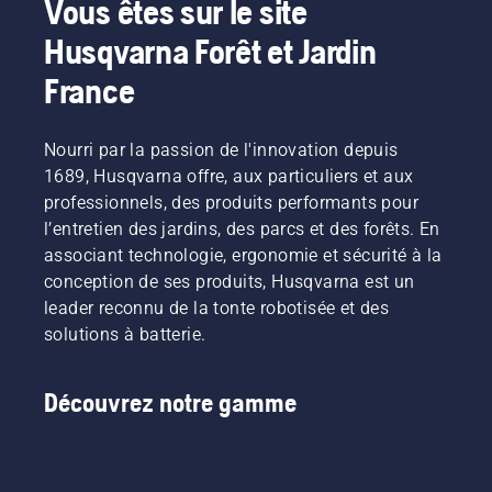
Vous êtes sur le site
régime,
produits
produit
clients
lors de
Husqvarna Forêt et Jardin
tout en
alimentés
pour les
de
l'utilisation,
conservant
par
machines
partager
ce qui
France
le couple
batterie,
portatives
nos
vous
pour
ce
électriques
machines
permet
permettre
problème
et à
à
de
Nourri par la passion de l'innovation depuis
à
est
batterie
batterie
travailler
l'utilisateur
1689, Husqvarna offre, aux particuliers et aux
considérablement
chez
en les
plus
de
réduit.
Husqvarna.
louant
longtemps
professionnels, des produits performants pour
préserver
via des
sans
l’entretien des jardins, des parcs et des forêts. En
la durée
cabanes
interruption.
associant technologie, ergonomie et sécurité à la
de vie de
à outils
conception de ses produits, Husqvarna est un
la
numériques
batterie
leader reconnu de la tonte robotisée et des
appelées
lors de la
« Tools
solutions à batterie.
coupe
for You »
d'herbe
dans de
fine. Il
nombreux
Découvrez notre gamme
vous
pays.
suffit
d'appuyer
sur un